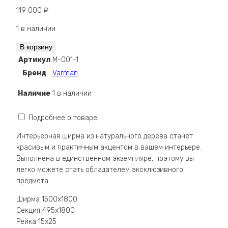
119 000
₽
1 в наличии
Количество
В корзину
Полка
Артикул
M-001-1
M-
Бренд
Varman
001-
1
Наличие
1 в наличии
Подробнее о товаре
Интерьерная ширма из натурального дерева станет
красивым и практичным акцентом в вашем интерьере.
Выполнена в единственном экземпляре, поэтому вы
легко можете стать обладателем эксклюзивного
предмета.
Ширма 1500х1800
Секция 495х1800
Рейка 15х25