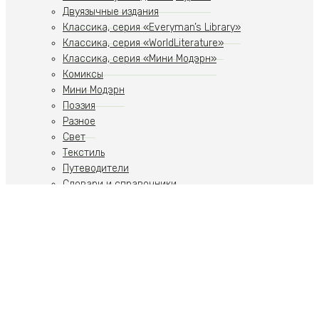
Двуязычные издания
Классика, серия «Everyman’s Library»
Классика, серия «WorldLiterature»
Классика, серия «Мини Модэрн»
Комиксы
Мини Модэрн
Поэзия
Разное
Свет
Текстиль
Путеводители
Словари и справочники
Учебники
Художественная литература
Путеводители
Путешествия
Ремесла
Российская тематика
Скульптура
Современное искусство