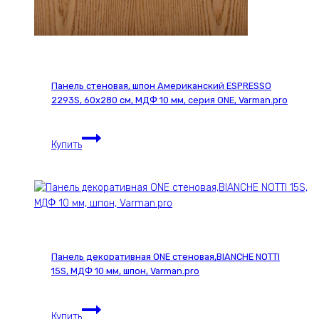
Панель стеновая, шпон Американский ESPRESSO
2293S, 60х280 см, МДФ 10 мм, серия ONE, Varman.pro
Панель
Купить
стеновая,
шпон
Американский
ESPRESSO
2293S,
60х280
см,
Панель декоративная ONE стеновая,BIANCHE NOTTI
МДФ
15S, МДФ 10 мм, шпон, Varman.pro
10
мм,
Панель
серия
Купить