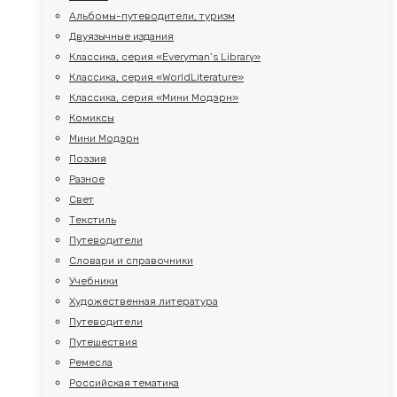
Альбомы-путеводители, туризм
Двуязычные издания
Классика, серия «Everyman’s Library»
Классика, серия «WorldLiterature»
Классика, серия «Мини Модэрн»
Комиксы
Мини Модэрн
Поэзия
Разное
Свет
Текстиль
Путеводители
Словари и справочники
Учебники
Художественная литература
Путеводители
Путешествия
Ремесла
Российская тематика