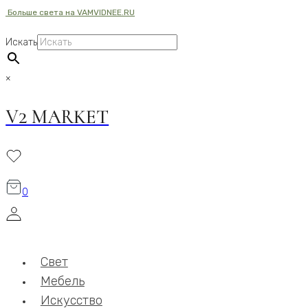
Больше света на VAMVIDNEE.RU
Перейти
к
Искать
содержимому
×
V2 MARKET
0
Свет
Мебель
Искусство