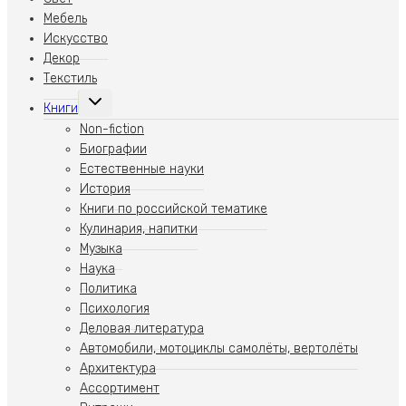
Мебель
Искусство
Декор
Текстиль
Переключить
Книги
дочернее
меню
Non-fiction
Биографии
Естественные науки
История
Книги по российской тематике
Кулинария, напитки
Музыка
Наука
Политика
Психология
Деловая литература
Автомобили, мотоциклы самолёты, вертолёты
Архитектура
Ассортимент