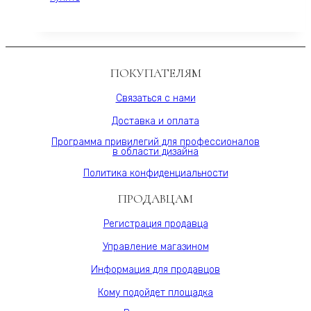
декоративная
ONE,
ONE
Varman.pro
стеновая,BIANCHE
NOTTI
15S,
ПОКУПАТЕЛЯМ
МДФ
10
Связаться с нами
мм,
Доставка и оплата
шпон,
Varman.pro
Программа привилегий для профессионалов
в области дизайна
Политика конфиденциальности
ПРОДАВЦАМ
Регистрация продавца
Управление магазином
Информация для продавцов
Кому подойдет площадка