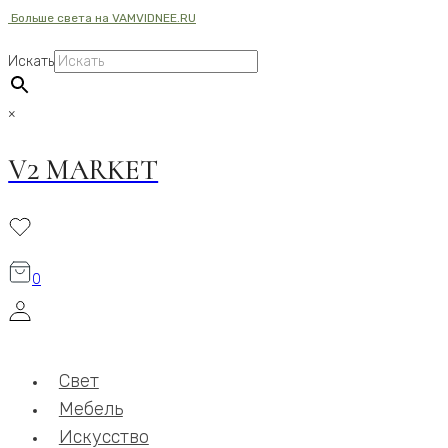
Больше света на VAMVIDNEE.RU
Перейти
к
Искать
содержимому
×
V2 MARKET
0
Свет
Мебель
Искусство