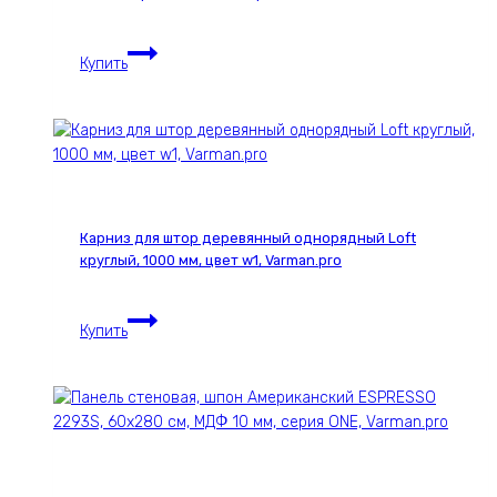
10
мм,
Панель
серия
Купить
стеновая,
ONE,
шпон
Varman.pro
DUNA
1962С,
30х280
см,
МДФ
Карниз для штор деревянный однорядный Loft
10
круглый, 1000 мм, цвет w1, Varman.pro
мм,
серия
Карниз
ONE,
Купить
для
Varman.pro
штор
деревянный
однорядный
Loft
круглый,
1000