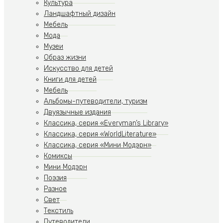
Культура
Ландшафтный дизайн
Мебель
Мода
Музеи
Образ жизни
Искусство для детей
Книги для детей
Мебель
Альбомы-путеводители, туризм
Двуязычные издания
Классика, серия «Everyman’s Library»
Классика, серия «WorldLiterature»
Классика, серия «Мини Модэрн»
Комиксы
Мини Модэрн
Поэзия
Разное
Свет
Текстиль
Путеводители