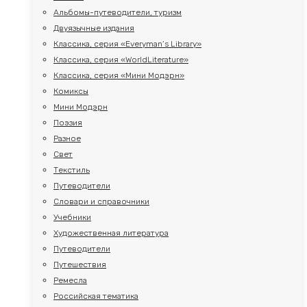
Альбомы-путеводители, туризм
Двуязычные издания
Классика, серия «Everyman’s Library»
Классика, серия «WorldLiterature»
Классика, серия «Мини Модэрн»
Комиксы
Мини Модэрн
Поэзия
Разное
Свет
Текстиль
Путеводители
Словари и справочники
Учебники
Художественная литература
Путеводители
Путешествия
Ремесла
Российская тематика