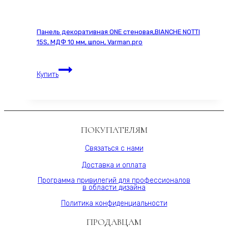
Панель декоративная ONE стеновая,BIANCHE NOTTI
15S, МДФ 10 мм, шпон, Varman.pro
Панель
Купить
декоративная
ONE
стеновая,BIANCHE
NOTTI
15S,
ПОКУПАТЕЛЯМ
МДФ
10
Связаться с нами
мм,
Доставка и оплата
шпон,
Varman.pro
Программа привилегий для профессионалов
в области дизайна
Политика конфиденциальности
ПРОДАВЦАМ