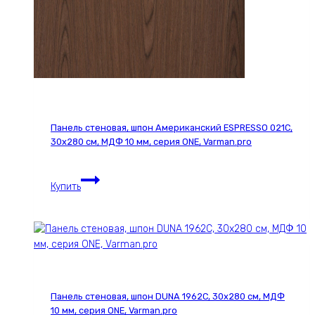
Панель стеновая, шпон Американский ESPRESSO 021С,
30х280 см, МДФ 10 мм, серия ONE, Varman.pro
Панель
Купить
стеновая,
шпон
Американский
ESPRESSO
021С,
30х280
см,
Панель стеновая, шпон DUNA 1962С, 30х280 см, МДФ
МДФ
10 мм, серия ONE, Varman.pro