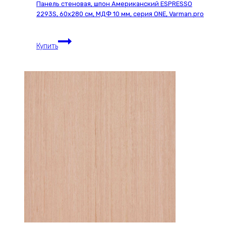
Панель стеновая, шпон Американский ESPRESSO
мм,
2293S, 60х280 см, МДФ 10 мм, серия ONE, Varman.pro
цвет
w1,
Панель
Varman.pro
Купить
стеновая,
шпон
Американский
ESPRESSO
2293S,
60х280
см,
МДФ
10
мм,
серия
ONE,
Varman.pro