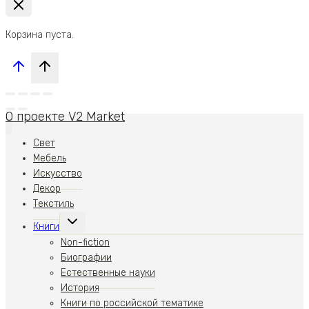
Корзина пуста.
О проекте V2 Market
Свет
Мебель
Искусство
Декор
Текстиль
Переключить
Книги
дочернее
меню
Non-fiction
Биографии
Естественные науки
История
Книги по российской тематике