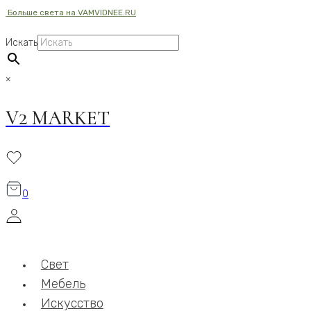
Больше света на VAMVIDNEE.RU
Перейти
к
Искать
содержимому
×
V2 MARKET
0
Свет
Мебель
Искусство