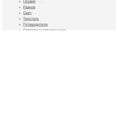
Поэзия
Разное
Свет
Текстиль
Путеводители
Словари и справочники
Учебники
Художественная литература
Путеводители
Путешествия
Ремесла
Российская тематика
Скульптура
Современное искусство
Спорт
Стиль, Образ жизни
Теория искусства
Фото
Ювелирные украшения
Пьесы
Собрания и комплекты