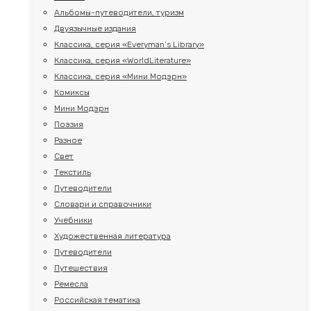
Альбомы-путеводители, туризм
Двуязычные издания
Классика, серия «Everyman’s Library»
Классика, серия «WorldLiterature»
Классика, серия «Мини Модэрн»
Комиксы
Мини Модэрн
Поэзия
Разное
Свет
Текстиль
Путеводители
Словари и справочники
Учебники
Художественная литература
Путеводители
Путешествия
Ремесла
Российская тематика