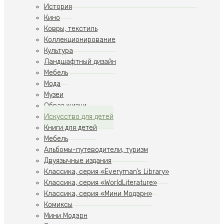
История
Кино
Ковры, текстиль
Коллекционирование
Культура
Ландшафтный дизайн
Мебель
Мода
Музеи
Образ жизни
Искусство для детей
Книги для детей
Мебель
Альбомы-путеводители, туризм
Двуязычные издания
Классика, серия «Everyman’s Library»
Классика, серия «WorldLiterature»
Классика, серия «Мини Модэрн»
Комиксы
Мини Модэрн