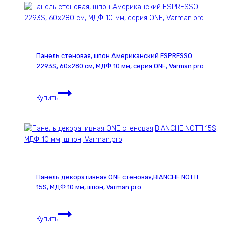
деревянный
однорядный
Loft
круглый,
1000
Панель стеновая, шпон Американский ESPRESSO
мм,
2293S, 60х280 см, МДФ 10 мм, серия ONE, Varman.pro
цвет
w1,
Панель
Varman.pro
Купить
стеновая,
шпон
Американский
ESPRESSO
2293S,
60х280
см,
Панель декоративная ONE стеновая,BIANCHE NOTTI
МДФ
15S, МДФ 10 мм, шпон, Varman.pro
10
мм,
Панель
серия
Купить
декоративная
ONE,