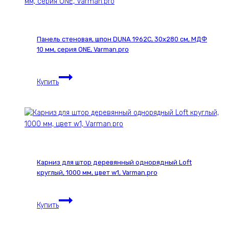
021С,
30х280
см,
Панель стеновая, шпон DUNA 1962С, 30х280 см, МДФ
МДФ
10 мм, серия ONE, Varman.pro
10
мм,
Панель
серия
Купить
стеновая,
ONE,
шпон
Varman.pro
DUNA
1962С,
30х280
см,
МДФ
Карниз для штор деревянный однорядный Loft
10
круглый, 1000 мм, цвет w1, Varman.pro
мм,
серия
Карниз
ONE,
Купить
для
Varman.pro
штор