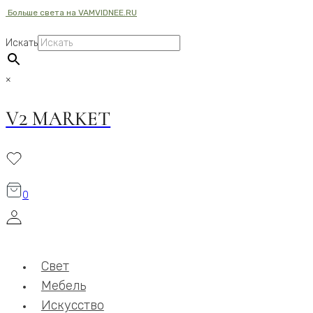
Больше света на VAMVIDNEE.RU
Перейти
к
Искать
содержимому
×
V2 MARKET
0
Свет
Мебель
Искусство