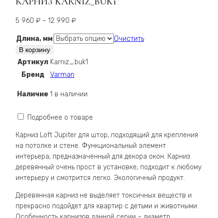
КАРНИЗ KARNIZ_BUK1
Диапазон
5 960
₽
–
12 990
₽
цен:
Длина, мм
Очистить
5 960 ₽
Количество
В корзину
–
Карниз
Артикул
Karniz_buk1
12 990 ₽
Karniz_buk1
Бренд
Varman
Наличие
1 в наличии
Подробнее о товаре
Карниз Loft Jupiter для штор, подходящий для крепления
на потолке и стене. Функциональный элемент
интерьера, предназначенный для декора окон. Карниз
деревянный очень прост в установке, подходит к любому
интерьеру и смотрится легко. Экологичный продукт.
Деревянная карниз не выделяет токсичных веществ и
прекрасно подойдет для квартир с детьми и животными.
Особенность карнизов данной серии – диаметр