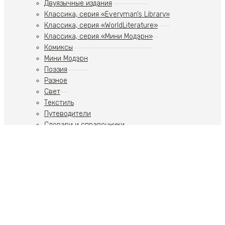
Двуязычные издания
Классика, серия «Everyman’s Library»
Классика, серия «WorldLiterature»
Классика, серия «Мини Модэрн»
Комиксы
Мини Модэрн
Поэзия
Разное
Свет
Текстиль
Путеводители
Словари и справочники
Учебники
Художественная литература
Путеводители
Путешествия
Ремесла
Российская тематика
Скульптура
Современное искусство
Спорт