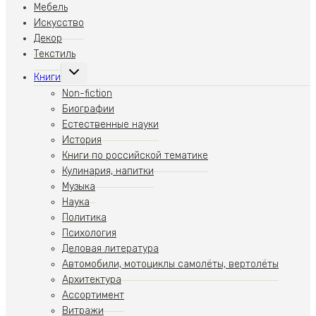
Мебель
Искусство
Декор
Текстиль
Переключить
Книги
дочернее
меню
Non-fiction
Биографии
Естественные науки
История
Книги по российской тематике
Кулинария, напитки
Музыка
Наука
Политика
Психология
Деловая литература
Автомобили, мотоциклы самолёты, вертолёты
Архитектура
Ассортимент
Витражи