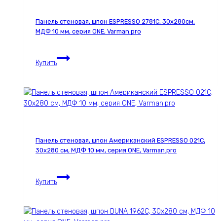
Панель стеновая, шпон ESPRESSO 2781С, 30х280см,
МДФ 10 мм, серия ONE, Varman.pro
Панель
Купить
стеновая,
шпон
ESPRESSO
2781С,
30х280см,
МДФ
10
Панель стеновая, шпон Американский ESPRESSO 021С,
мм,
30х280 см, МДФ 10 мм, серия ONE, Varman.pro
серия
ONE,
Панель
Varman.pro
Купить
стеновая,
шпон
Американский
ESPRESSO