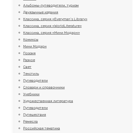
Альбомы-путеводители, туризм
Двуязычные издания
Классика, серия «Everyman’s Library»
Классика, серия «WorldLiterature»
Классика, серия «Мини Модэрн»
Комиксы
Мини Модэрн
Поэзия
Разное
Свет
Текстиль
Путеводители
Словари и справочники
Учебники
Художественная литература
Путеводители
Путешествия
Ремесла
Российская тематика