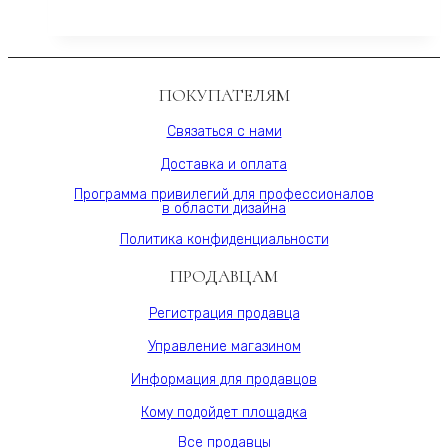
ONE
Varman.pro
стеновая,BIANCHE
NOTTI
15S,
ПОКУПАТЕЛЯМ
МДФ
10
Связаться с нами
мм,
Доставка и оплата
шпон,
Varman.pro
Программа привилегий для профессионалов
в области дизайна
Политика конфиденциальности
ПРОДАВЦАМ
Регистрация продавца
Управление магазином
Информация для продавцов
Кому подойдет площадка
Все продавцы