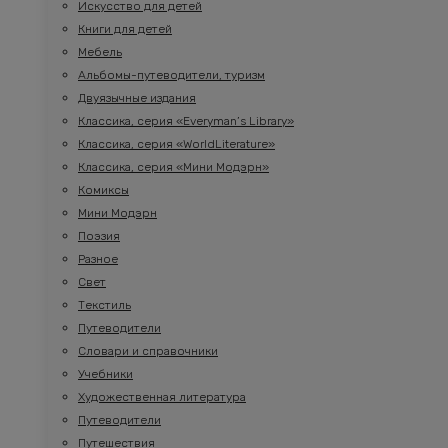
Искусство для детей
Книги для детей
Мебель
Альбомы-путеводители, туризм
Двуязычные издания
Классика, серия «Everyman’s Library»
Классика, серия «WorldLiterature»
Классика, серия «Мини Модэрн»
Комиксы
Мини Модэрн
Поэзия
Разное
Свет
Текстиль
Путеводители
Словари и справочники
Учебники
Художественная литература
Путеводители
Путешествия