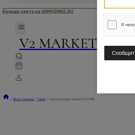
Больше света на VAMVIDNEE.RU
V2 MARKET
Сообщите
/
Все товары
/
Свет
/
Настольная лампа VV0195