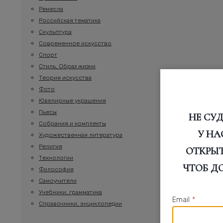
Ремесла
Российская тематика
Скульптура
Современное искусство
Спорт
Стиль, Образ жизни
Теория искусства
Фото
Ювелирные украшения
Пьесы
НЕ СУД
Собрания и комплекты
У НА
Художественная литература
Религия
ОТКРЫТИ
Технологии
ЧТОБ Д
Философия
Самоучители
Учебники, грамматика
Email
*
Справочники, энциклопедии