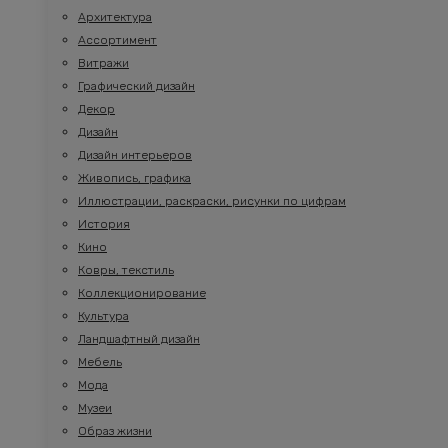
Архитектура
Ассортимент
Витражи
Графический дизайн
Декор
Дизайн
Дизайн интерьеров
Живопись, графика
Иллюстрации, раскраски, рисунки по цифрам
История
Кино
Ковры, текстиль
Коллекционирование
Культура
Ландшафтный дизайн
Мебель
Мода
Музеи
Образ жизни