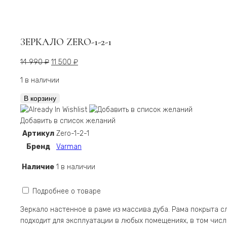
ЗЕРКАЛО ZERO-1-2-1
Первоначальная
Текущая
14 990
₽
11 500
₽
цена
цена:
1 в наличии
составляла
11 500 ₽.
14 990 ₽.
Количество
В корзину
Зеркало
Zero-
Добавить в список желаний
1-
Артикул
Zero-1-2-1
2-
Бренд
Varman
1
Наличие
1 в наличии
Подробнее о товаре
Зеркало настенное в раме из массива дуба. Рама покрыта с
подходит для эксплуатации в любых помещениях, в том числе