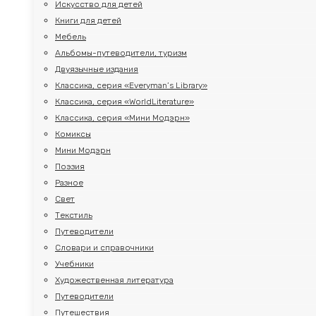
Искусство для детей
Книги для детей
Мебель
Альбомы-путеводители, туризм
Двуязычные издания
Классика, серия «Everyman’s Library»
Классика, серия «WorldLiterature»
Классика, серия «Мини Модэрн»
Комиксы
Мини Модэрн
Поэзия
Разное
Свет
Текстиль
Путеводители
Словари и справочники
Учебники
Художественная литература
Путеводители
Путешествия