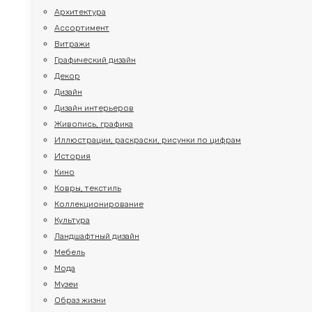
Архитектура
Ассортимент
Витражи
Графический дизайн
Декор
Дизайн
Дизайн интерьеров
Живопись, графика
Иллюстрации, раскраски, рисунки по цифрам
История
Кино
Ковры, текстиль
Коллекционирование
Культура
Ландшафтный дизайн
Мебель
Мода
Музеи
Образ жизни