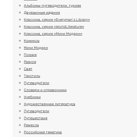
Альбомы-путеводители, туризм
Двуязычные издания
Классика, серия «Everyman’s Library»
Классика, серия «WorldLiterature»
Классика, серия «Мини Модэрн»
Комиксы
Мини Модэрн
Поэзия
Разное
Свет
Текстиль
Путеводители
Словари и справочники
Учебники
Художественная литература
Путеводители
Путешествия
Ремесла
Российская тематика