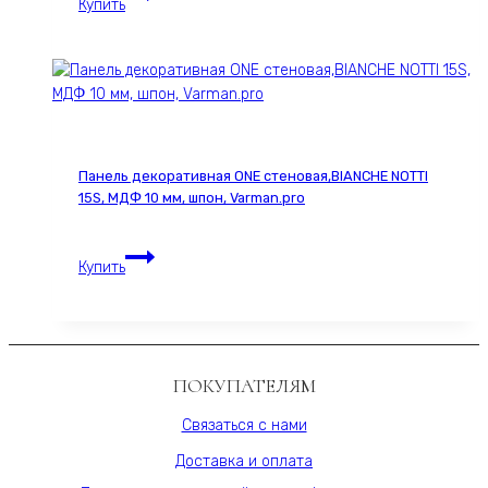
Купить
стеновая,
шпон
Американский
ESPRESSO
2293S,
60х280
см,
Панель декоративная ONE стеновая,BIANCHE NOTTI
МДФ
15S, МДФ 10 мм, шпон, Varman.pro
10
мм,
Панель
серия
Купить
декоративная
ONE,
ONE
Varman.pro
стеновая,BIANCHE
NOTTI
15S,
ПОКУПАТЕЛЯМ
МДФ
10
Связаться с нами
мм,
Доставка и оплата
шпон,