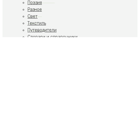
Поэзия
Разное
Свет
Текстиль
Путеводители
Словари и справочники
Учебники
Художественная литература
Путеводители
Путешествия
Ремесла
Российская тематика
Скульптура
Современное искусство
Спорт
Стиль, Образ жизни
Теория искусства
Фото
Ювелирные украшения
Пьесы