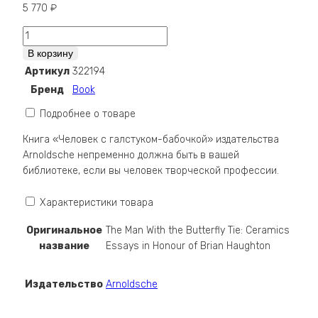
5 770
₽
Количество
The
В корзину
Man
Артикул
322194
With
Бренд
Book
the
Butterfly
Подробнее о товаре
Tie:
Книга «Человек с галстуком-бабочкой» издательства
Ceramics
Arnoldsche непременно должна быть в вашей
Essays
библиотеке, если вы человек творческой профессии.
in
Honour
Характеристики товара
of
Brian
Оригинальное
The Man With the Butterfly Tie: Ceramics
Haughton
название
Essays in Honour of Brian Haughton
Издательство
Arnoldsche