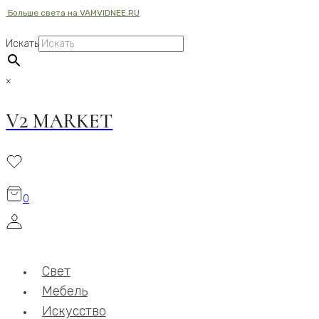
Больше света на VAMVIDNEE.RU
Перейти
к
Искать
содержимому
×
V2 MARKET
0
Свет
Мебель
Искусство