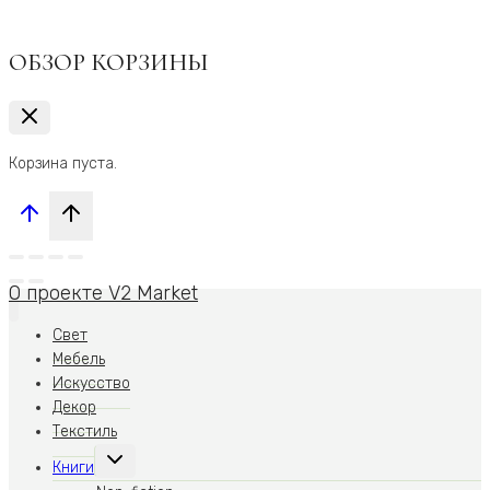
ОБЗОР КОРЗИНЫ
Корзина пуста.
О проекте V2 Market
Свет
Мебель
Искусство
Декор
Текстиль
Переключить
Книги
дочернее
меню