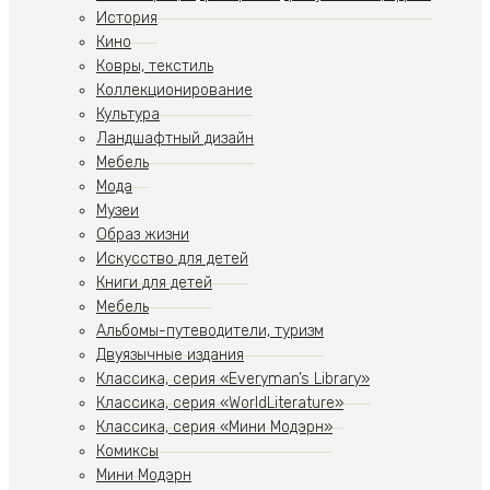
История
Кино
Ковры, текстиль
Коллекционирование
Культура
Ландшафтный дизайн
Мебель
Мода
Музеи
Образ жизни
Искусство для детей
Книги для детей
Мебель
Альбомы-путеводители, туризм
Двуязычные издания
Классика, серия «Everyman’s Library»
Классика, серия «WorldLiterature»
Классика, серия «Мини Модэрн»
Комиксы
Мини Модэрн