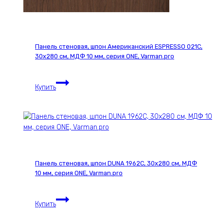
Панель стеновая, шпон Американский ESPRESSO 021С,
30х280 см, МДФ 10 мм, серия ONE, Varman.pro
Панель
Купить
стеновая,
шпон
Американский
ESPRESSO
021С,
30х280
см,
Панель стеновая, шпон DUNA 1962С, 30х280 см, МДФ
МДФ
10 мм, серия ONE, Varman.pro
10
мм,
Панель
серия
Купить
стеновая,
ONE,