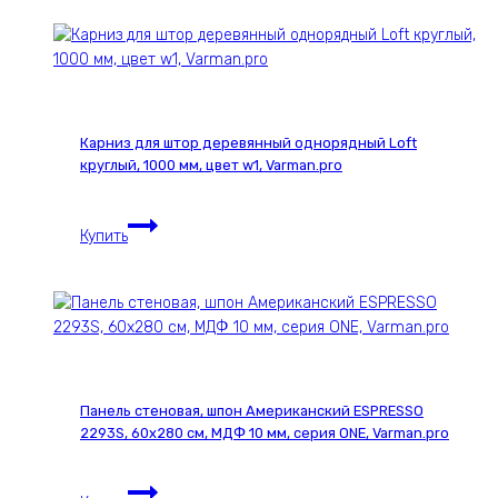
шпон
Varman.pro
DUNA
1962С,
30х280
см,
МДФ
Карниз для штор деревянный однорядный Loft
10
круглый, 1000 мм, цвет w1, Varman.pro
мм,
серия
Карниз
ONE,
Купить
для
Varman.pro
штор
деревянный
однорядный
Loft
круглый,
1000
Панель стеновая, шпон Американский ESPRESSO
мм,
2293S, 60х280 см, МДФ 10 мм, серия ONE, Varman.pro
цвет
w1,
Панель
Varman.pro