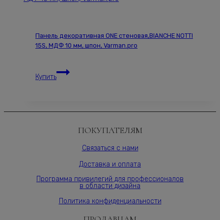
2293S,
60х280
см,
Панель декоративная ONE стеновая,BIANCHE NOTTI
МДФ
15S, МДФ 10 мм, шпон, Varman.pro
10
мм,
Панель
серия
Купить
декоративная
ONE,
ONE
Varman.pro
стеновая,BIANCHE
NOTTI
15S,
ПОКУПАТЕЛЯМ
МДФ
10
Связаться с нами
мм,
Доставка и оплата
шпон,
Varman.pro
Программа привилегий для профессионалов
в области дизайна
Политика конфиденциальности
ПРОДАВЦАМ