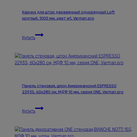
Карниз для штор деревянный однорядный Loft
круглый, 1000 мм, цвет w1, Varman.pro
Карниз
Купить
для
штор
деревянный
однорядный
Loft
круглый,
1000
Панель стеновая, шпон Американский ESPRESSO
мм,
2293S, 60х280 см, МДФ 10 мм, серия ONE, Varman.pro
цвет
w1,
Панель
Varman.pro
Купить
стеновая,
шпон
Американский
ESPRESSO