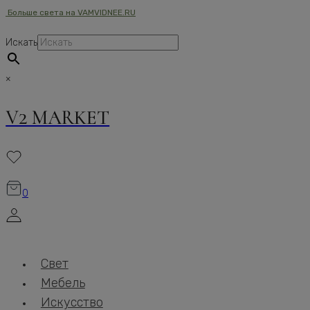
Больше света на VAMVIDNEE.RU
Перейти
к
Искать
содержимому
×
V2 MARKET
0
Свет
Мебель
Искусство