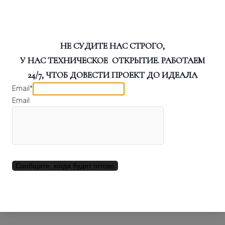
Добавить в Список желаний
В корзину
НЕ СУДИТЕ НАС СТРОГО,
У НАС ТЕХНИЧЕСКОЕ ОТКРЫТИЕ. РАБОТАЕМ
24/7, ЧТОБ ДОВЕСТИ ПРОЕКТ ДО ИДЕАЛА
Email
*
ВАМВИДНЕЕ РЕКОМЕНДУЕТ
Email
Панель стеновая, шпон ESPRESSO 2781С, 30х280см,
Сообщите, когда будет готово
МДФ 10 мм, серия ONE, Varman.pro
Панель
Купить
стеновая,
шпон