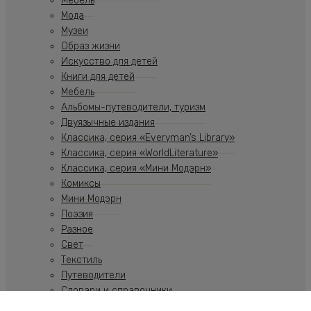
Мебель
Мода
Музеи
Образ жизни
Искусство для детей
Книги для детей
Мебель
Альбомы-путеводители, туризм
Двуязычные издания
Классика, серия «Everyman’s Library»
Классика, серия «WorldLiterature»
Классика, серия «Мини Модэрн»
Комиксы
Мини Модэрн
Поэзия
Разное
Свет
Текстиль
Путеводители
Словари и справочники
Учебники