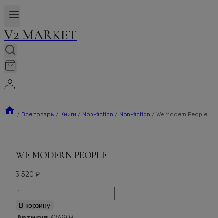
V2 MARKET
/
Все товары
/
Книги
/
Non-fiction
/
Non-fiction
/
We Modern People
WE MODERN PEOPLE
3 520
₽
Количество
We
В корзину
Modern
Артикул
326903