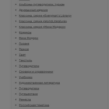
Альбомы-путеводители, туризм
Двуязычные издания
Классика, серия «Everyman’s Library»
Классика, серия «WorldLiterature»
Классика, серия «Мини Модэрн»
Комиксы
Мини Модэрн
Поэзия
Разное
Свет
Текстиль
Путеводители
Словари и справочники
Учебники
Художественная литература
Путеводители
Путешествия
Ремесла
Российская тематика