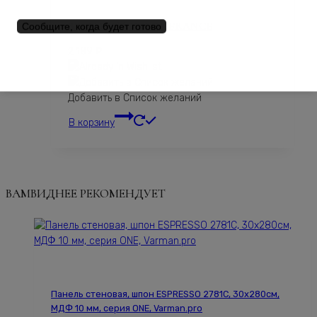
BRIEF HISTORY OF FRANCE
Сообщите, когда будет готово
2 189
₽
Добавить в Список желаний
В корзину
ВАМВИДНЕЕ РЕКОМЕНДУЕТ
Панель стеновая, шпон ESPRESSO 2781С, 30х280см,
МДФ 10 мм, серия ONE, Varman.pro