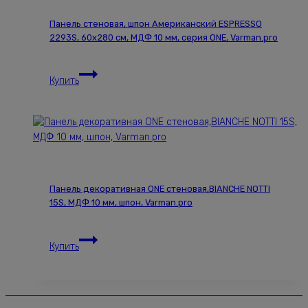
1000
Панель стеновая, шпон Американский ESPRESSO
мм,
2293S, 60х280 см, МДФ 10 мм, серия ONE, Varman.pro
цвет
w1,
Панель
Varman.pro
Купить
стеновая,
шпон
Американский
ESPRESSO
2293S,
60х280
см,
Панель декоративная ONE стеновая,BIANCHE NOTTI
МДФ
15S, МДФ 10 мм, шпон, Varman.pro
10
мм,
Панель
серия
Купить
декоративная
ONE,
ONE
Varman.pro
стеновая,BIANCHE
NOTTI