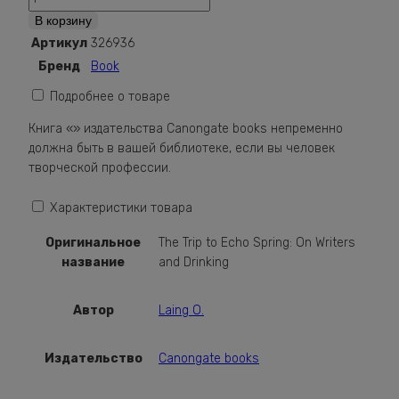
The
В корзину
Trip
Артикул
326936
to
Бренд
Book
Echo
Spring:
Подробнее о товаре
On
Книга «» издательства Canongate books непременно
Writers
должна быть в вашей библиотеке, если вы человек
and
творческой профессии.
Drinking
Характеристики товара
Оригинальное
The Trip to Echo Spring: On Writers
название
and Drinking
Автор
Laing O.
Издательство
Canongate books