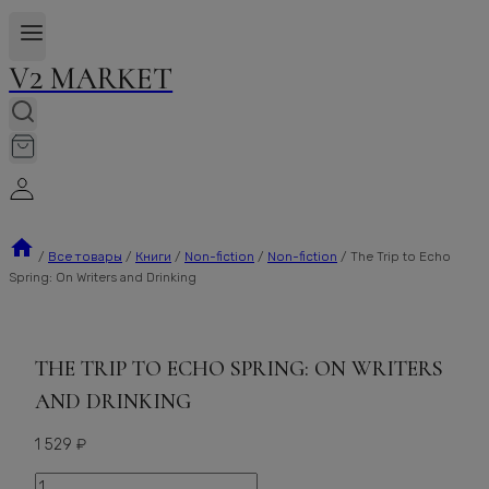
V2 MARKET
/
Все товары
/
Книги
/
Non-fiction
/
Non-fiction
/
The Trip to Echo
Spring: On Writers and Drinking
THE TRIP TO ECHO SPRING: ON WRITERS
AND DRINKING
1 529
₽
Количество