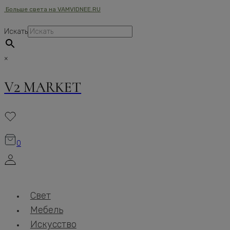
Больше света на VAMVIDNEE.RU
Перейти
к
Искать
содержимому
×
V2 MARKET
0
Свет
Мебель
Искусство