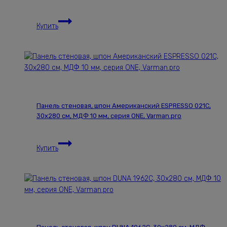
Панель
Купить
стеновая,
шпон
ESPRESSO
2781С,
30х280см,
МДФ
10
Панель стеновая, шпон Американский ESPRESSO 021С,
мм,
30х280 см, МДФ 10 мм, серия ONE, Varman.pro
серия
ONE,
Панель
Varman.pro
Купить
стеновая,
шпон
Американский
ESPRESSO
021С,
30х280
см,