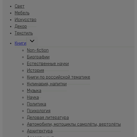
Свет
Мебель
Искусство
Декор
Текстиль
Переключить
Книги
дочернее
меню
Non-fiction
Биографии
Естественные науки
История
Книги по российской тематике
Кулинария, напитки
Музыка
Наука
Политика
Психология
Деловая литература
Автомобили, мотоциклы самолёты, вертолёты
Архитектура