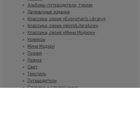
Альбомы-путеводители, туризм
Двуязычные издания
Классика, серия «Everyman’s Library»
Классика, серия «WorldLiterature»
Классика, серия «Мини Модэрн»
Комиксы
Мини Модэрн
Поэзия
Разное
Свет
Текстиль
Путеводители
Словари и справочники
Учебники
Художественная литература
Путеводители
Путешествия
Ремесла
Российская тематика
Скульптура