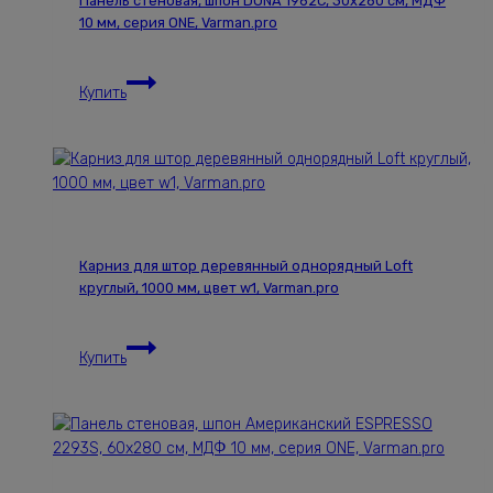
Панель стеновая, шпон DUNA 1962С, 30х280 см, МДФ
МДФ
10 мм, серия ONE, Varman.pro
10
мм,
Панель
серия
Купить
стеновая,
ONE,
шпон
Varman.pro
DUNA
1962С,
30х280
см,
МДФ
Карниз для штор деревянный однорядный Loft
10
круглый, 1000 мм, цвет w1, Varman.pro
мм,
серия
Карниз
ONE,
Купить
для
Varman.pro
штор
деревянный
однорядный
Loft
круглый,