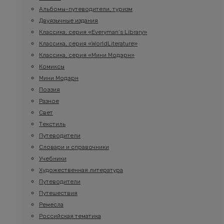
Альбомы-путеводители, туризм
Двуязычные издания
Классика, серия «Everyman’s Library»
Классика, серия «WorldLiterature»
Классика, серия «Мини Модэрн»
Комиксы
Мини Модэрн
Поэзия
Разное
Свет
Текстиль
Путеводители
Словари и справочники
Учебники
Художественная литература
Путеводители
Путешествия
Ремесла
Российская тематика