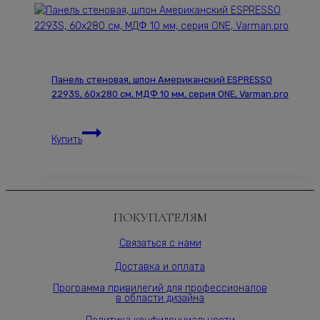
деревянный
однорядный
Loft
круглый,
1000
Панель стеновая, шпон Американский ESPRESSO
мм,
2293S, 60х280 см, МДФ 10 мм, серия ONE, Varman.pro
цвет
w1,
Панель
Varman.pro
Купить
стеновая,
шпон
Американский
ESPRESSO
2293S,
ПОКУПАТЕЛЯМ
60х280
см,
Связаться с нами
МДФ
Доставка и оплата
10
мм,
Программа привилегий для профессионалов
в области дизайна
серия
ONE,