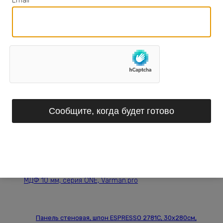
Email
*
SOME THOUGHTS ON THE COMMON
TOAD
1 232
₽
Добавить в Список желаний
В корзину
Сообщите, когда будет готово
ВАМВИДНЕЕ РЕКОМЕНДУЕТ
Панель стеновая, шпон ESPRESSO 2781С, 30х280см,