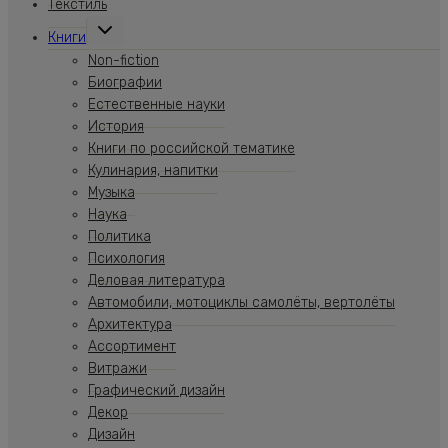
Текстиль
Переключить
Книги
дочернее
меню
Non-fiction
Биографии
Естественные науки
История
Книги по российской тематике
Кулинария, напитки
Музыка
Наука
Политика
Психология
Деловая литература
Автомобили, мотоциклы самолёты, вертолёты
Архитектура
Ассортимент
Витражи
Графический дизайн
Декор
Дизайн