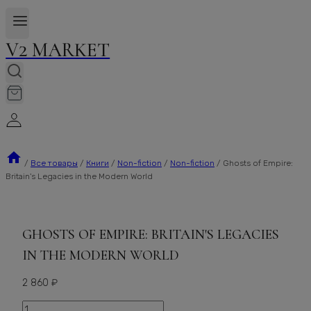
V2 MARKET
/
Все товары
/
Книги
/
Non-fiction
/
Non-fiction
/
Ghosts of Empire:
Britain's Legacies in the Modern World
GHOSTS OF EMPIRE: BRITAIN'S LEGACIES
IN THE MODERN WORLD
2 860
₽
Количество