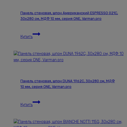
Панель стеновая, шпон Американский ESPRESSO 021С,
30х280 см, МДФ 10 мм, серия ONE, Varman.pro
Панель
Купить
стеновая,
шпон
Американский
ESPRESSO
021С,
30х280
см,
Панель стеновая, шпон DUNA 1962С, 30х280 см, МДФ
МДФ
10 мм, серия ONE, Varman.pro
10
мм,
Панель
серия
Купить
стеновая,
ONE,
шпон
Varman.pro
DUNA
1962С,