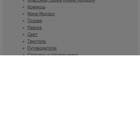
Классика, серия «Мини Модэрн»
Комиксы
Мини Модэрн
Поэзия
Разное
Свет
Текстиль
Путеводители
Словари и справочники
Учебники
Художественная литература
Путеводители
Путешествия
Ремесла
Российская тематика
Скульптура
Современное искусство
Спорт
Стиль, Образ жизни
Теория искусства
Фото