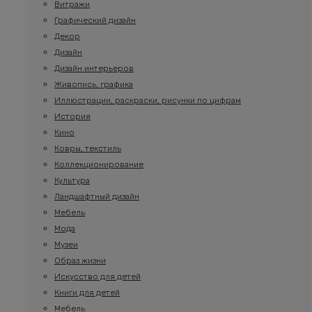
Витражи
Графический дизайн
Декор
Дизайн
Дизайн интерьеров
Живопись, графика
Иллюстрации, раскраски, рисунки по цифрам
История
Кино
Ковры, текстиль
Коллекционирование
Культура
Ландшафтный дизайн
Мебель
Мода
Музеи
Образ жизни
Искусство для детей
Книги для детей
Мебель