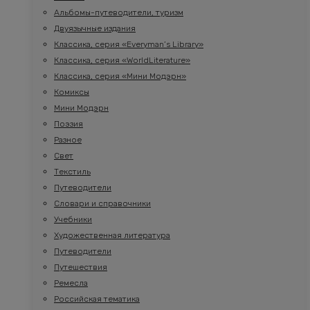
Альбомы-путеводители, туризм
Двуязычные издания
Классика, серия «Everyman’s Library»
Классика, серия «WorldLiterature»
Классика, серия «Мини Модэрн»
Комиксы
Мини Модэрн
Поэзия
Разное
Свет
Текстиль
Путеводители
Словари и справочники
Учебники
Художественная литература
Путеводители
Путешествия
Ремесла
Российская тематика