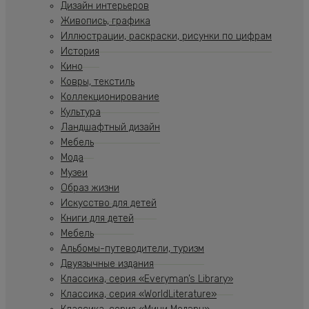
Дизайн интерьеров
Живопись, графика
Иллюстрации, раскраски, рисунки по цифрам
История
Кино
Ковры, текстиль
Коллекционирование
Культура
Ландшафтный дизайн
Мебель
Мода
Музеи
Образ жизни
Искусство для детей
Книги для детей
Мебель
Альбомы-путеводители, туризм
Двуязычные издания
Классика, серия «Everyman’s Library»
Классика, серия «WorldLiterature»