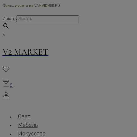
Больше света на VAMVIDNEE.RU
Перейти
к
Искать
содержимому
×
V2 MARKET
0
Свет
Мебель
Искусство