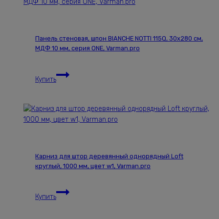
30х280
см,
МДФ
Панель стеновая, шпон BIANCHE NOTTI 115Q, 30х280 см,
10
МДФ 10 мм, серия ONE, Varman.pro
мм,
серия
Панель
ONE,
Купить
стеновая,
Varman.pro
шпон
BIANCHE
NOTTI
115Q,
30х280
см,
Карниз для штор деревянный однорядный Loft
МДФ
круглый, 1000 мм, цвет w1, Varman.pro
10
мм,
Карниз
серия
Купить
для
ONE,
штор
Varman.pro