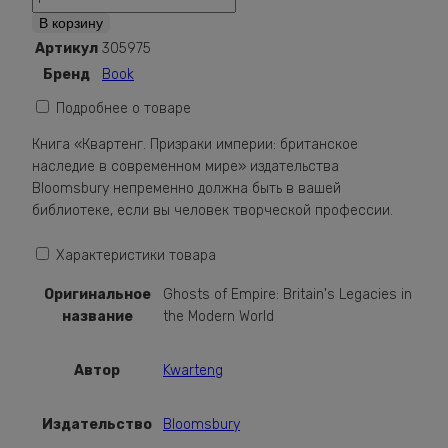
Ghosts
В корзину
of
Артикул
305975
Empire:
Бренд
Book
Britain's
Legacies
Подробнее о товаре
in
Книга «Квартенг. Призраки империи: британское
the
наследие в современном мире» издательства
Modern
Bloomsbury непременно должна быть в вашей
World
библиотеке, если вы человек творческой профессии.
Характеристики товара
Оригинальное
Ghosts of Empire: Britain's Legacies in
название
the Modern World
Автор
Kwarteng
Издательство
Bloomsbury