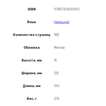
ISBN
9783730605950
Язык
Немецкий
Количество страниц
183
Обложка
Мягкая
Высота, мм
15
Ширина, мм
125
Длина, мм
190
Вес, г
275