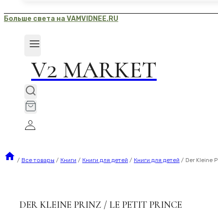
Больше света на VAMVIDNEE.RU
V2 MARKET
/
Все товары
/
Книги
/
Книги для детей
/
Книги для детей
/
Der Kleine P
DER KLEINE PRINZ / LE PETIT PRINCE