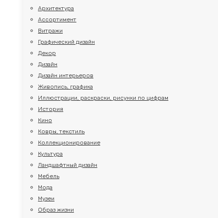
Архитектура
Ассортимент
Витражи
Графический дизайн
Декор
Дизайн
Дизайн интерьеров
Живопись, графика
Иллюстрации, раскраски, рисунки по цифрам
История
Кино
Ковры, текстиль
Коллекционирование
Культура
Ландшафтный дизайн
Мебель
Мода
Музеи
Образ жизни