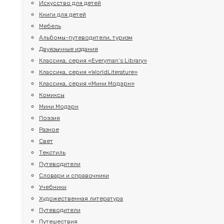
Искусство для детей
Книги для детей
Мебель
Альбомы-путеводители, туризм
Двуязычные издания
Классика, серия «Everyman’s Library»
Классика, серия «WorldLiterature»
Классика, серия «Мини Модэрн»
Комиксы
Мини Модэрн
Поэзия
Разное
Свет
Текстиль
Путеводители
Словари и справочники
Учебники
Художественная литература
Путеводители
Путешествия