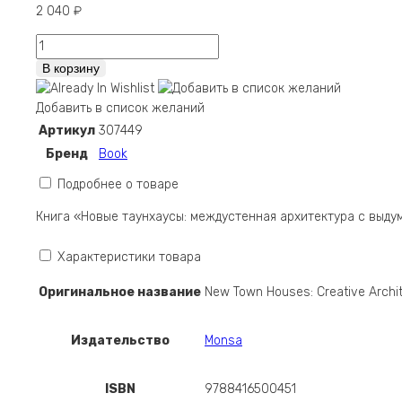
2 040
₽
Количество
New
В корзину
Town
Houses:
Добавить в список желаний
Creative
Артикул
307449
Architecture
Бренд
Book
Between
Walls
Подробнее о товаре
Книга «Новые таунхаусы: междустенная архитектура с выду
Характеристики товара
Оригинальное название
New Town Houses: Creative Archi
Издательство
Monsa
ISBN
9788416500451