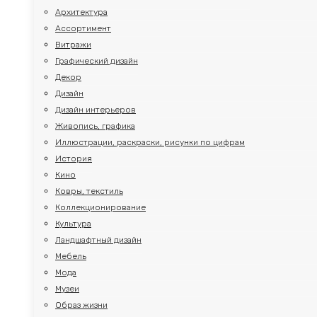
Архитектура
Ассортимент
Витражи
Графический дизайн
Декор
Дизайн
Дизайн интерьеров
Живопись, графика
Иллюстрации, раскраски, рисунки по цифрам
История
Кино
Ковры, текстиль
Коллекционирование
Культура
Ландшафтный дизайн
Мебель
Мода
Музеи
Образ жизни