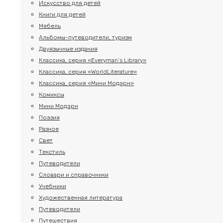
Искусство для детей
Книги для детей
Мебель
Альбомы-путеводители, туризм
Двуязычные издания
Классика, серия «Everyman’s Library»
Классика, серия «WorldLiterature»
Классика, серия «Мини Модэрн»
Комиксы
Мини Модэрн
Поэзия
Разное
Свет
Текстиль
Путеводители
Словари и справочники
Учебники
Художественная литература
Путеводители
Путешествия