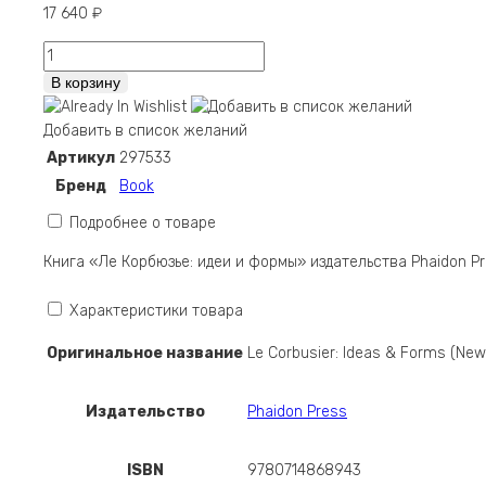
17 640
₽
Количество
Le
В корзину
Corbusier:
Ideas
Добавить в список желаний
&
Артикул
297533
Forms
Бренд
Book
(New
Edition)
Подробнее о товаре
Книга «Ле Корбюзье: идеи и формы» издательства Phaidon 
Характеристики товара
Оригинальное название
Le Corbusier: Ideas & Forms (New 
Издательство
Phaidon Press
ISBN
9780714868943