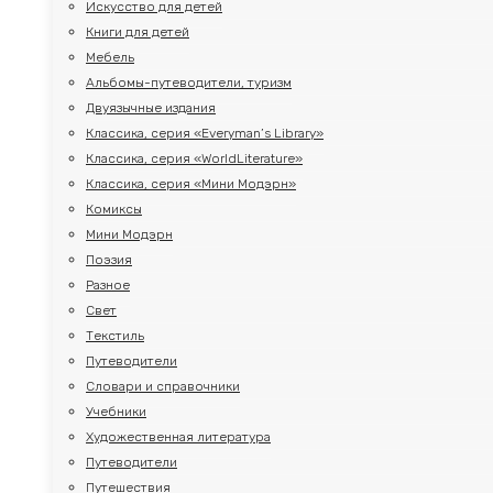
Искусство для детей
Книги для детей
Мебель
Альбомы-путеводители, туризм
Двуязычные издания
Классика, серия «Everyman’s Library»
Классика, серия «WorldLiterature»
Классика, серия «Мини Модэрн»
Комиксы
Мини Модэрн
Поэзия
Разное
Свет
Текстиль
Путеводители
Словари и справочники
Учебники
Художественная литература
Путеводители
Путешествия