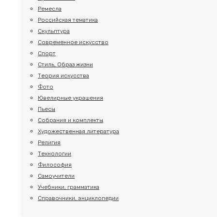
Ремесла
Российская тематика
Скульптура
Современное искусство
Спорт
Стиль, Образ жизни
Теория искусства
Фото
Ювелирные украшения
Пьесы
Собрания и комплекты
Художественная литература
Религия
Технологии
Философия
Самоучители
Учебники, грамматика
Справочники, энциклопедии