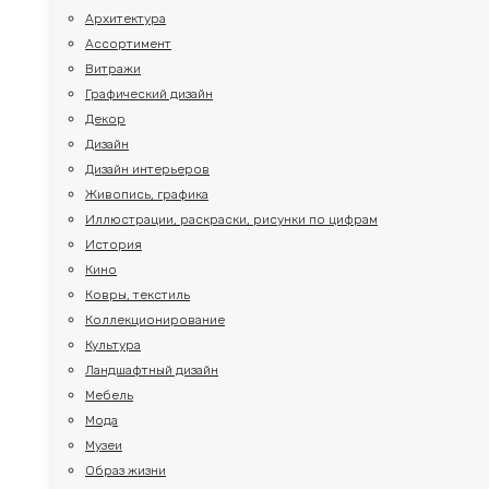
Архитектура
Ассортимент
Витражи
Графический дизайн
Декор
Дизайн
Дизайн интерьеров
Живопись, графика
Иллюстрации, раскраски, рисунки по цифрам
История
Кино
Ковры, текстиль
Коллекционирование
Культура
Ландшафтный дизайн
Мебель
Мода
Музеи
Образ жизни