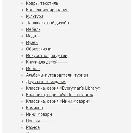
Ковры, текстиль
Коллекционирование
Культура
Ландшафтный дизайн
Мебель
Мода
Музеи
Образ жизни
Искусство для детей
Книги для детей
Мебель
Альбомы-путеводители, туризм
Двуязычные издания
Классика, серия «Everyman’s Library»
Классика, серия «WorldLiterature»
Классика, серия «Мини Модэрн»
Комиксы
Мини Модэрн
Поэзия
Разное