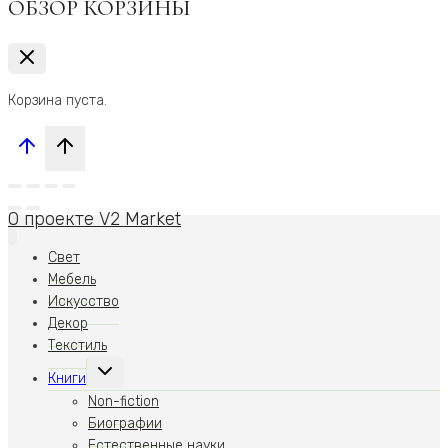
ОБЗОР КОРЗИНЫ
Корзина пуста.
О проекте V2 Market
Свет
Мебель
Искусство
Декор
Текстиль
Переключить
Книги
дочернее
меню
Non-fiction
Биографии
Естественные науки