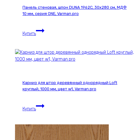
см,
Панель стеновая, шпон DUNA 1962С, 30х280 см, МДФ
МДФ
10 мм, серия ONE, Varman.pro
10
мм,
Панель
серия
Купить
стеновая,
ONE,
шпон
Varman.pro
DUNA
1962С,
30х280
см,
МДФ
Карниз для штор деревянный однорядный Loft
10
круглый, 1000 мм, цвет w1, Varman.pro
мм,
серия
Карниз
ONE,
Купить
для
Varman.pro
штор
деревянный
однорядный
Loft