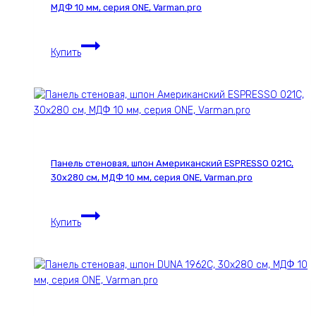
МДФ 10 мм, серия ONE, Varman.pro
Панель
Купить
стеновая,
шпон
ESPRESSO
2781С,
30х280см,
МДФ
10
Панель стеновая, шпон Американский ESPRESSO 021С,
мм,
30х280 см, МДФ 10 мм, серия ONE, Varman.pro
серия
ONE,
Панель
Varman.pro
Купить
стеновая,
шпон
Американский
ESPRESSO
021С,
30х280