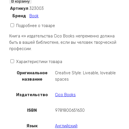
В корзину
Style:
Артикул
323003
Liveable,
Бренд
Book
loveable
spaces
Подробнее о товаре
Книга «» издательства Cico Books непременно должна
быть в вашей библиотеке, если вы человек творческой
профессии.
Характеристики товара
Оригинальное
Creative Style: Liveable, loveable
название
spaces
Издательство
Cico Books
ISBN
9781800651630
Язык
Английский