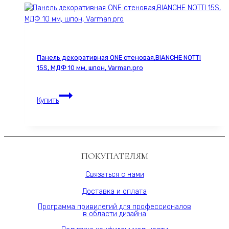
Американский
ESPRESSO
2293S,
60х280
см,
Панель декоративная ONE стеновая,BIANCHE NOTTI
МДФ
15S, МДФ 10 мм, шпон, Varman.pro
10
мм,
Панель
серия
Купить
декоративная
ONE,
ONE
Varman.pro
стеновая,BIANCHE
NOTTI
15S,
ПОКУПАТЕЛЯМ
МДФ
10
Связаться с нами
мм,
Доставка и оплата
шпон,
Varman.pro
Программа привилегий для профессионалов
в области дизайна