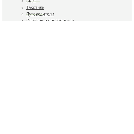
Свет
Текстиль
Путеводители
Словари и справочники
Учебники
Художественная литература
Путеводители
Путешествия
Ремесла
Российская тематика
Скульптура
Современное искусство
Спорт
Стиль, Образ жизни
Теория искусства
Фото
Ювелирные украшения
Пьесы
Собрания и комплекты
Художественная литература
Религия