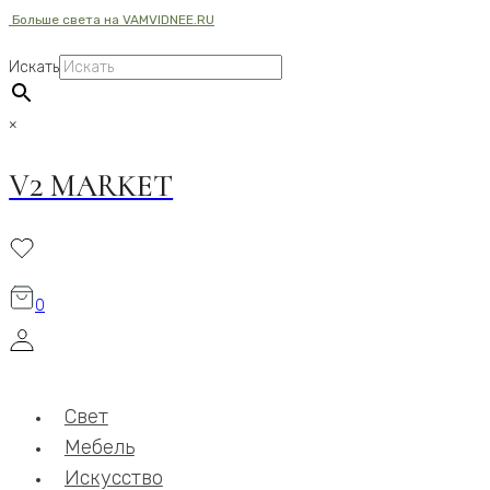
Больше света на VAMVIDNEE.RU
Перейти
к
Искать
содержимому
×
V2 MARKET
0
Свет
Мебель
Искусство