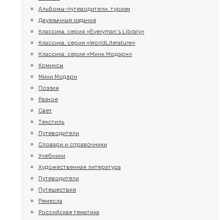
Альбомы-путеводители, туризм
Двуязычные издания
Классика, серия «Everyman’s Library»
Классика, серия «WorldLiterature»
Классика, серия «Мини Модэрн»
Комиксы
Мини Модэрн
Поэзия
Разное
Свет
Текстиль
Путеводители
Словари и справочники
Учебники
Художественная литература
Путеводители
Путешествия
Ремесла
Российская тематика