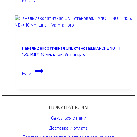
Купить
стеновая,
шпон
Американский
ESPRESSO
2293S,
60х280
см,
Панель декоративная ONE стеновая,BIANCHE NOTTI
МДФ
15S, МДФ 10 мм, шпон, Varman.pro
10
мм,
Панель
серия
Купить
декоративная
ONE,
ONE
Varman.pro
стеновая,BIANCHE
NOTTI
15S,
ПОКУПАТЕЛЯМ
МДФ
10
Связаться с нами
мм,
Доставка и оплата
шпон,
Varman.pro