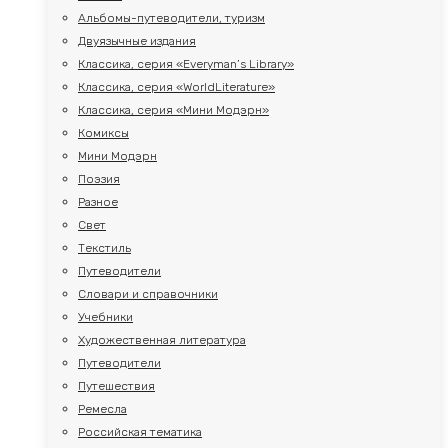
Альбомы-путеводители, туризм
Двуязычные издания
Классика, серия «Everyman’s Library»
Классика, серия «WorldLiterature»
Классика, серия «Мини Модэрн»
Комиксы
Мини Модэрн
Поэзия
Разное
Свет
Текстиль
Путеводители
Словари и справочники
Учебники
Художественная литература
Путеводители
Путешествия
Ремесла
Российская тематика