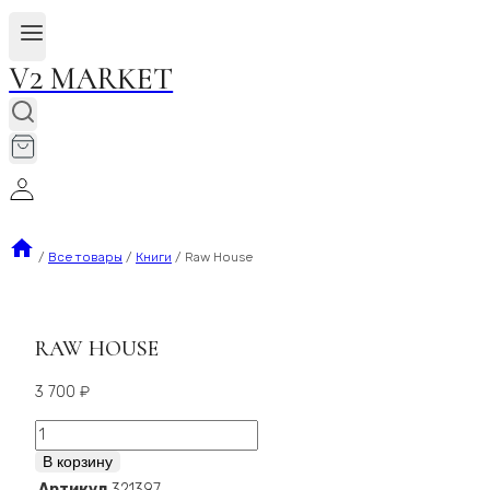
V2 MARKET
/
Все товары
/
Книги
/
Raw House
RAW HOUSE
3 700
₽
Количество
Raw
В корзину
House
Артикул
321397