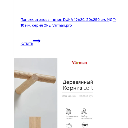
Панель стеновая, шпон DUNA 1962С, 30х280 см, МДФ
10 мм, серия ONE, Varman.pro
Панель
Купить
стеновая,
шпон
DUNA
1962С,
30х280
см,
МДФ
10
мм,
серия
ONE,
Varman.pro