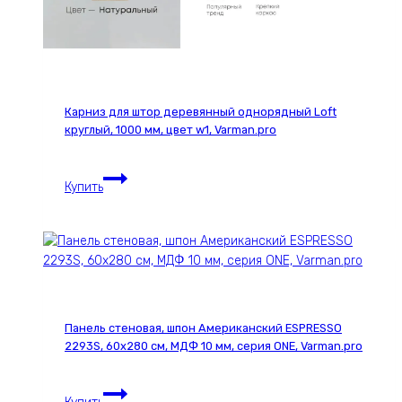
Карниз для штор деревянный однорядный Loft
круглый, 1000 мм, цвет w1, Varman.pro
Карниз
Купить
для
штор
деревянный
однорядный
Loft
круглый,
1000
Панель стеновая, шпон Американский ESPRESSO
мм,
2293S, 60х280 см, МДФ 10 мм, серия ONE, Varman.pro
цвет
w1,
Панель
Varman.pro