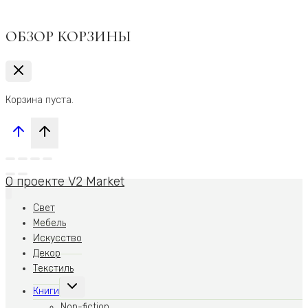
ОБЗОР КОРЗИНЫ
Корзина пуста.
О проекте V2 Market
Свет
Мебель
Искусство
Декор
Текстиль
Переключить
Книги
дочернее
меню
Non-fiction