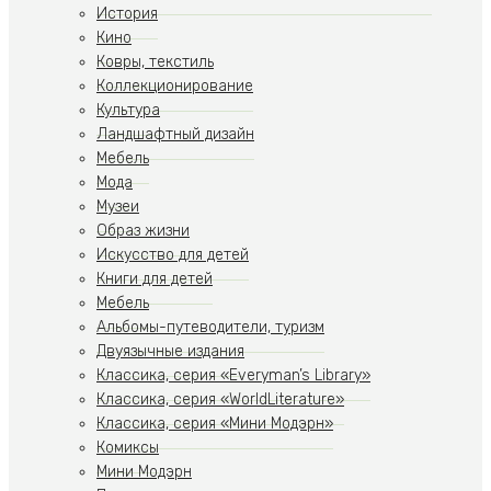
История
Кино
Ковры, текстиль
Коллекционирование
Культура
Ландшафтный дизайн
Мебель
Мода
Музеи
Образ жизни
Искусство для детей
Книги для детей
Мебель
Альбомы-путеводители, туризм
Двуязычные издания
Классика, серия «Everyman’s Library»
Классика, серия «WorldLiterature»
Классика, серия «Мини Модэрн»
Комиксы
Мини Модэрн