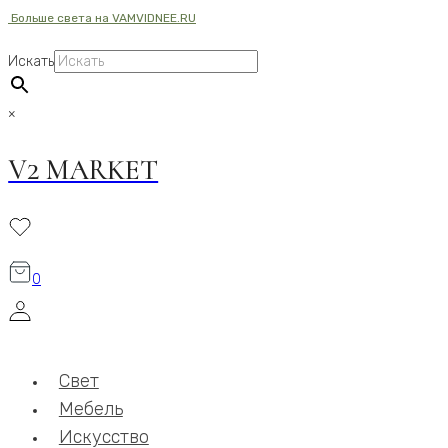
Больше света на VAMVIDNEE.RU
Перейти
к
Искать
содержимому
×
V2 MARKET
0
Свет
Мебель
Искусство