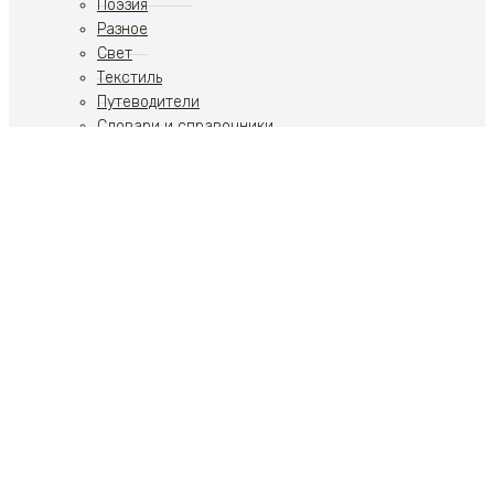
Поэзия
Разное
Свет
Текстиль
Путеводители
Словари и справочники
Учебники
Художественная литература
Путеводители
Путешествия
Ремесла
Российская тематика
Скульптура
Современное искусство
Спорт
Стиль, Образ жизни
Теория искусства
Фото
Ювелирные украшения
Пьесы
Собрания и комплекты