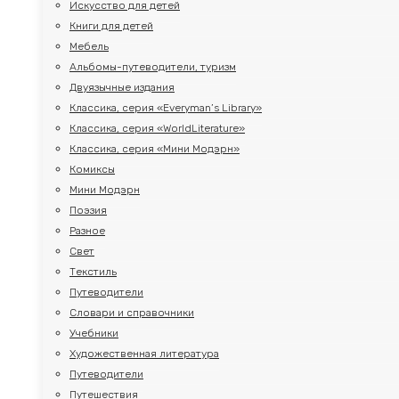
Искусство для детей
Книги для детей
Мебель
Альбомы-путеводители, туризм
Двуязычные издания
Классика, серия «Everyman’s Library»
Классика, серия «WorldLiterature»
Классика, серия «Мини Модэрн»
Комиксы
Мини Модэрн
Поэзия
Разное
Свет
Текстиль
Путеводители
Словари и справочники
Учебники
Художественная литература
Путеводители
Путешествия