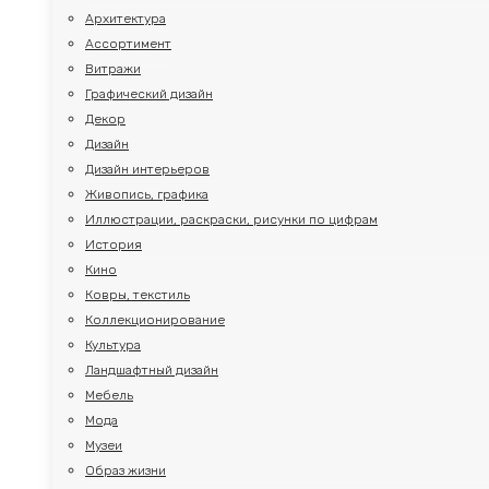
Архитектура
Ассортимент
Витражи
Графический дизайн
Декор
Дизайн
Дизайн интерьеров
Живопись, графика
Иллюстрации, раскраски, рисунки по цифрам
История
Кино
Ковры, текстиль
Коллекционирование
Культура
Ландшафтный дизайн
Мебель
Мода
Музеи
Образ жизни