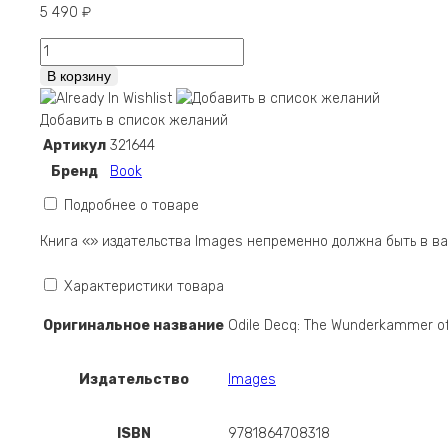
5 490
₽
Количество
Odile
В корзину
Decq:
The
Добавить в список желаний
Wunderkammer
Артикул
321644
of
Бренд
Book
Odile
Decq
Подробнее о товаре
Книга «» издательства Images непременно должна быть в в
Характеристики товара
Оригинальное название
Odile Decq: The Wunderkammer of
Издательство
Images
ISBN
9781864708318