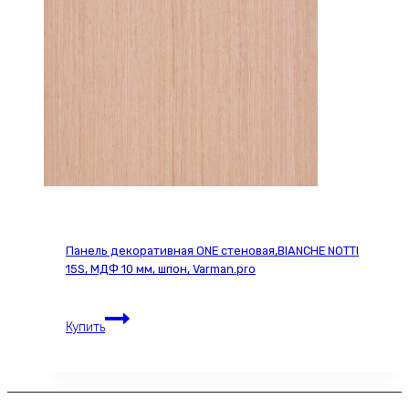
МДФ
10
мм,
серия
ONE,
Varman.pro
Панель декоративная ONE стеновая,BIANCHE NOTTI
15S, МДФ 10 мм, шпон, Varman.pro
Панель
Купить
декоративная
ONE
стеновая,BIANCHE
NOTTI