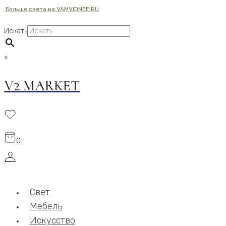
Больше света на VAMVIDNEE.RU
Перейти
к
Искать
содержимому
×
V2 MARKET
0
Свет
Мебель
Искусство