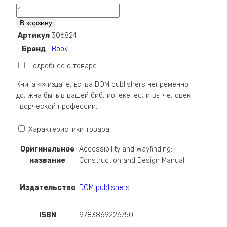
Количество
Accessibility
В корзину
and
Артикул
306824
Wayfinding:
Бренд
Book
Construction
and
Подробнее о товаре
Design
Книга «» издательства DOM publishers непременно
Manual
должна быть в вашей библиотеке, если вы человек
творческой профессии.
Характеристики товара
Оригинальное
Accessibility and Wayfinding:
название
Construction and Design Manual
Издательство
DOM publishers
ISBN
9783869226750