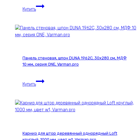
Панель
Купить
стеновая,
шпон
Американский
ESPRESSO
021С,
30х280
см,
Панель стеновая, шпон DUNA 1962С, 30х280 см, МДФ
МДФ
10 мм, серия ONE, Varman.pro
10
мм,
Панель
серия
Купить
стеновая,
ONE,
шпон
Varman.pro
DUNA
1962С,
30х280
см,
МДФ
Карниз для штор деревянный однорядный Loft
10
круглый, 1000 мм, цвет w1, Varman.pro