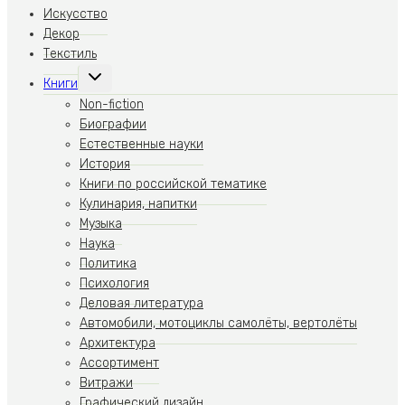
Искусство
Декор
Текстиль
Переключить
Книги
дочернее
меню
Non-fiction
Биографии
Естественные науки
История
Книги по российской тематике
Кулинария, напитки
Музыка
Наука
Политика
Психология
Деловая литература
Автомобили, мотоциклы самолёты, вертолёты
Архитектура
Ассортимент
Витражи
Графический дизайн