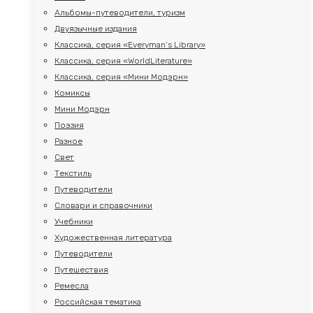
Альбомы-путеводители, туризм
Двуязычные издания
Классика, серия «Everyman’s Library»
Классика, серия «WorldLiterature»
Классика, серия «Мини Модэрн»
Комиксы
Мини Модэрн
Поэзия
Разное
Свет
Текстиль
Путеводители
Словари и справочники
Учебники
Художественная литература
Путеводители
Путешествия
Ремесла
Российская тематика