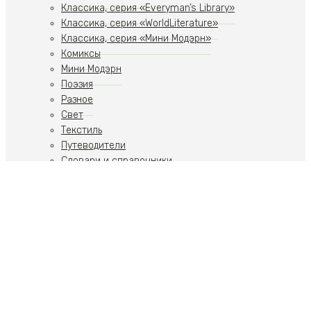
Классика, серия «Everyman’s Library»
Классика, серия «WorldLiterature»
Классика, серия «Мини Модэрн»
Комиксы
Мини Модэрн
Поэзия
Разное
Свет
Текстиль
Путеводители
Словари и справочники
Учебники
Художественная литература
Путеводители
Путешествия
Ремесла
Российская тематика
Скульптура
Современное искусство
Спорт