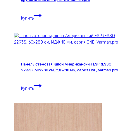
мм,
серия
Карниз
ONE,
Купить
для
Varman.pro
штор
деревянный
однорядный
Loft
круглый,
1000
Панель стеновая, шпон Американский ESPRESSO
мм,
2293S, 60х280 см, МДФ 10 мм, серия ONE, Varman.pro
цвет
w1,
Панель
Varman.pro
Купить
стеновая,
шпон
Американский
ESPRESSO
2293S,
60х280
см,