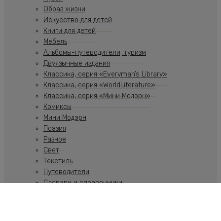
Образ жизни
Искусство для детей
Книги для детей
Мебель
Альбомы-путеводители, туризм
Двуязычные издания
Классика, серия «Everyman’s Library»
Классика, серия «WorldLiterature»
Классика, серия «Мини Модэрн»
Комиксы
Мини Модэрн
Поэзия
Разное
Свет
Текстиль
Путеводители
Словари и справочники
Учебники
Художественная литература
Путеводители