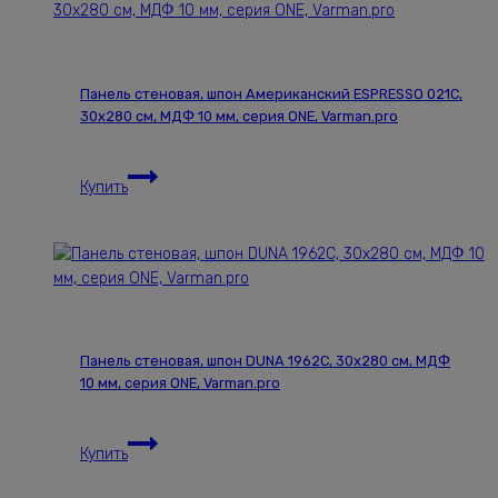
2781С,
30х280см,
МДФ
10
Панель стеновая, шпон Американский ESPRESSO 021С,
мм,
30х280 см, МДФ 10 мм, серия ONE, Varman.pro
серия
ONE,
Панель
Varman.pro
Купить
стеновая,
шпон
Американский
ESPRESSO
021С,
30х280
см,
Панель стеновая, шпон DUNA 1962С, 30х280 см, МДФ
МДФ
10 мм, серия ONE, Varman.pro
10
мм,
Панель
серия
Купить
стеновая,
ONE,
шпон
Varman.pro