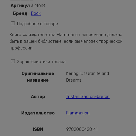
Of
Артикул
324618
Granite
Бренд
Book
and
Dreams
Подробнее о товаре
Книга «» издательства Flammarion непременно должна
быть в вашей библиотеке, если вы человек творческой
профессии.
Характеристики товара
Оригинальное
Kering: Of Granite and
название
Dreams
Автор
Tristan Gaston-breton
Издательство
Flammarion
ISBN
9782080428141