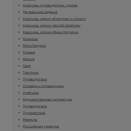
Альбомы-путеводители, туризм
Двуязычные издания
Классика, серия «Everyman’s Library»
Классика, серия «WorldLiterature»
Классика, серия «Мини Модэрн»
Комиксы
Мини Модэрн
Поэзия
Разное
Свет
Текстиль
Путеводители
Словари и справочники
Учебники
Художественная литература
Путеводители
Путешествия
Ремесла
Российская тематика