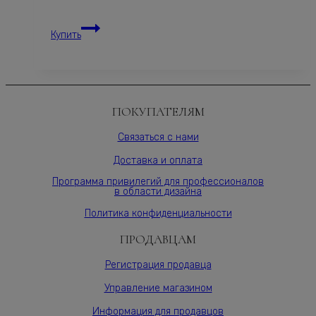
мм,
Панель
серия
Купить
декоративная
ONE,
ONE
Varman.pro
стеновая,BIANCHE
NOTTI
15S,
ПОКУПАТЕЛЯМ
МДФ
10
Связаться с нами
мм,
Доставка и оплата
шпон,
Varman.pro
Программа привилегий для профессионалов
в области дизайна
Политика конфиденциальности
ПРОДАВЦАМ
Регистрация продавца
Управление магазином
Информация для продавцов