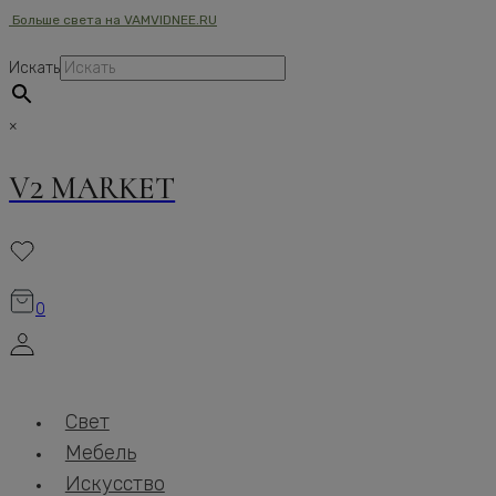
Больше света на VAMVIDNEE.RU
Перейти
к
Искать
содержимому
×
V2 MARKET
0
Свет
Мебель
Искусство