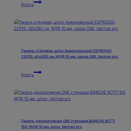
Карниз
Купить
для
штор
деревянный
однорядный
Loft
круглый,
1000
Панель стеновая, шпон Американский ESPRESSO
мм,
2293S, 60х280 см, МДФ 10 мм, серия ONE, Varman.pro
цвет
w1,
Панель
Varman.pro
Купить
стеновая,
шпон
Американский
ESPRESSO
2293S,
60х280
см,
Панель декоративная ONE стеновая,BIANCHE NOTTI
МДФ
15S, МДФ 10 мм, шпон, Varman.pro
10