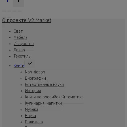
О проекте V2 Market
Свет
Мебель
Искусство
Декор
Текстиль
Переключить
Книги
дочернее
меню
Non-fiction
Биографии
Естественные науки
История
Книги по российской тематике
Кулинария, напитки
Музыка
Наука
Политика