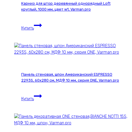
Карниз для штор деревянный однорядный Loft
МДФ
круглый, 1000 мм, цвет w1, Varman.pro
10
мм,
Карниз
серия
Купить
для
ONE,
штор
Varman.pro
деревянный
однорядный
Loft
круглый,
1000
Панель стеновая, шпон Американский ESPRESSO
мм,
2293S, 60х280 см, МДФ 10 мм, серия ONE, Varman.pro
цвет
w1,
Панель
Varman.pro
Купить
стеновая,
шпон
Американский
ESPRESSO
2293S,