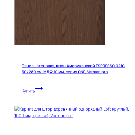
ONE,
Varman.pro
Панель стеновая, шпон Американский ESPRESSO 021С,
30х280 см, МДФ 10 мм, серия ONE, Varman.pro
Панель
Купить
стеновая,
шпон
Американский
ESPRESSO
021С,
30х280
см,