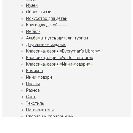
Музеи
Образ жизни
Искусство для детей
Книги для детей
Мебель
Альбомы-путеводители, туризм
Двуязычные издания
Классика, серия «Everyman’s Library»
Классика, серия «WorldLiterature»
Классика, серия «Мини Модэрн»
Комиксы
Мини Модэрн
Поэзия
Разное
Свет
Текстиль
Путеводители
Словари и справочники
Учебники
Художественная литература