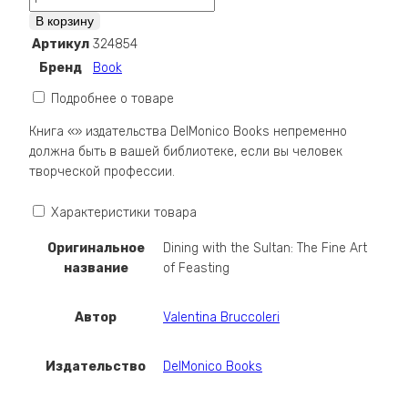
Dining
В корзину
with
Артикул
324854
the
Бренд
Book
Sultan:
The
Подробнее о товаре
Fine
Книга «» издательства DelMonico Books непременно
Art
должна быть в вашей библиотеке, если вы человек
of
творческой профессии.
Feasting
Характеристики товара
Оригинальное
Dining with the Sultan: The Fine Art
название
of Feasting
Автор
Valentina Bruccoleri
Издательство
DelMonico Books