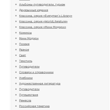
Альбомы-путеводители, туризм
Двуязычные издания
Классика, серия «Everyman’s Library»
Классика, серия «WorldLiterature»
Классика, серия «Мини Модэрн»
Комиксы
Мини Модэрн
Поэзия
Разное
Свет
Текстиль
Путеводители
Словари и справочники
Учебники
Художественная литература
Путеводители
Путешествия
Ремесла
Российская тематика