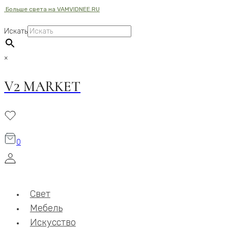
Больше света на VAMVIDNEE.RU
Перейти
к
Искать
содержимому
×
V2 MARKET
0
Свет
Мебель
Искусство