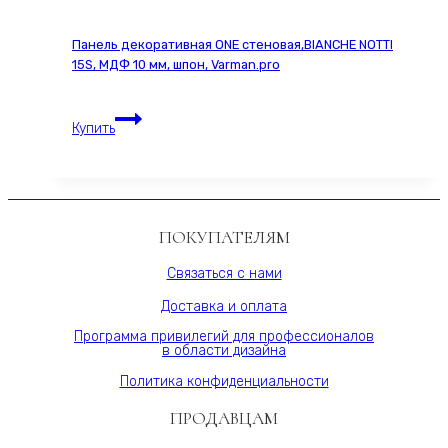
60х280
см,
Панель декоративная ONE стеновая,BIANCHE NOTTI
МДФ
15S, МДФ 10 мм, шпон, Varman.pro
10
мм,
Панель
серия
Купить
декоративная
ONE,
ONE
Varman.pro
стеновая,BIANCHE
NOTTI
15S,
ПОКУПАТЕЛЯМ
МДФ
10
Связаться с нами
мм,
Доставка и оплата
шпон,
Varman.pro
Программа привилегий для профессионалов
в области дизайна
Политика конфиденциальности
ПРОДАВЦАМ