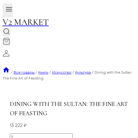
V2 MARKET
/
Все товары
/
Книги
/
Искусство
/
Культура
/
Dining with the Sultan:
The Fine Art of Feasting
DINING WITH THE SULTAN: THE FINE ART
OF FEASTING
13 222
₽
Количество