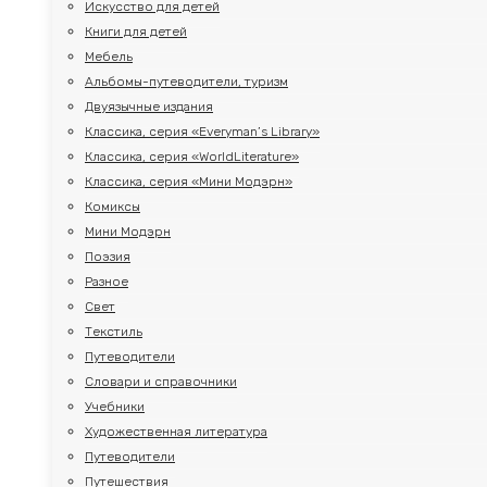
Искусство для детей
Книги для детей
Мебель
Альбомы-путеводители, туризм
Двуязычные издания
Классика, серия «Everyman’s Library»
Классика, серия «WorldLiterature»
Классика, серия «Мини Модэрн»
Комиксы
Мини Модэрн
Поэзия
Разное
Свет
Текстиль
Путеводители
Словари и справочники
Учебники
Художественная литература
Путеводители
Путешествия