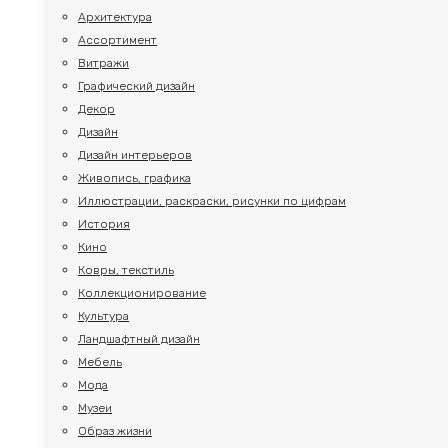
Архитектура
Ассортимент
Витражи
Графический дизайн
Декор
Дизайн
Дизайн интерьеров
Живопись, графика
Иллюстрации, раскраски, рисунки по цифрам
История
Кино
Ковры, текстиль
Коллекционирование
Культура
Ландшафтный дизайн
Мебель
Мода
Музеи
Образ жизни