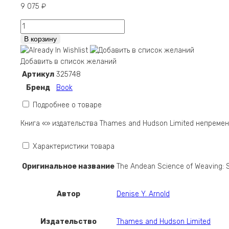
9 075
₽
Количество
The
В корзину
Andean
Science
Добавить в список желаний
of
Артикул
325748
Weaving:
Бренд
Book
Structures
and
Подробнее о товаре
Techniques
Книга «» издательства Thames and Hudson Limited непреме
for
Warp-
Характеристики товара
Faced
Weaves
Оригинальное название
The Andean Science of Weaving: 
Автор
Denise Y. Arnold
Издательство
Thames and Hudson Limited