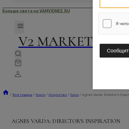
Больше света на VAMVIDNEE.RU
V2 MARKET
Сообщите
/
Все товары
/
Книги
/
Искусство
/
Кино
/
Agnes Varda: Director's Inspi
AGNES VARDA: DIRECTOR'S INSPIRATION