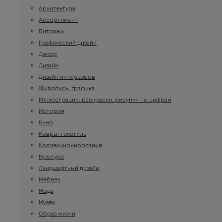
Архитектура
Ассортимент
Витражи
Графический дизайн
Декор
Дизайн
Дизайн интерьеров
Живопись, графика
Иллюстрации, раскраски, рисунки по цифрам
История
Кино
Ковры, текстиль
Коллекционирование
Культура
Ландшафтный дизайн
Мебель
Мода
Музеи
Образ жизни