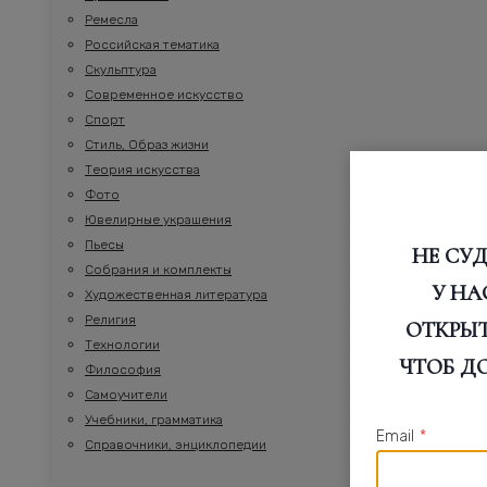
Ремесла
Российская тематика
Скульптура
Современное искусство
Спорт
Стиль, Образ жизни
Теория искусства
Фото
Ювелирные украшения
Пьесы
НЕ СУД
Собрания и комплекты
У НА
Художественная литература
Религия
ОТКРЫТИ
Технологии
ЧТОБ Д
Философия
Самоучители
Учебники, грамматика
Email
*
Справочники, энциклопедии