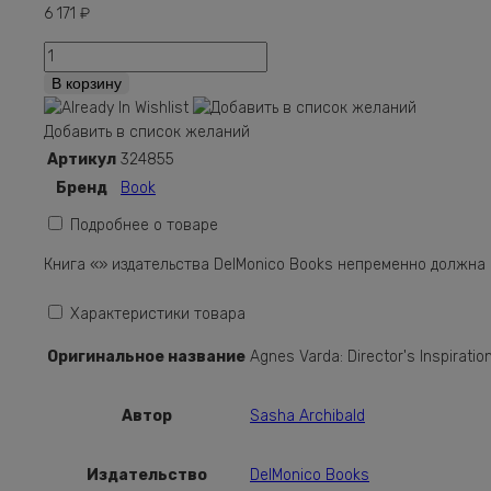
6 171
₽
Количество
Agnes
В корзину
Varda:
Director's
Добавить в список желаний
Inspiration
Артикул
324855
Бренд
Book
Подробнее о товаре
Книга «» издательства DelMonico Books непременно должна
Характеристики товара
Оригинальное название
Agnes Varda: Director's Inspiratio
Автор
Sasha Archibald
Издательство
DelMonico Books