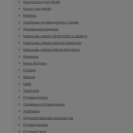
Искусство для детей
Книги для детей
Мебель
Альбомы-путеводители, туризм
Двуязычные издания
Классика, серия «Everyman’s Library»
Классика, серия «WorldLiterature»
Классика, серия «Мини Модэрн»
Комиксы
Мини Модэрн
Поэзия
Разное
Свет
Текстиль
Путеводители
Словари и справочники
Учебники
Художественная литература
Путеводители
Путешествия