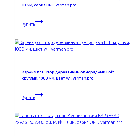
10 мм, серия ONE, Varman.pro
Панель
Купить
стеновая,
шпон
DUNA
1962С,
30х280
см,
МДФ
Карниз для штор деревянный однорядный Loft
10
круглый, 1000 мм, цвет w1, Varman.pro
мм,
серия
Карниз
ONE,
Купить
для
Varman.pro
штор
деревянный
однорядный
Loft
круглый,