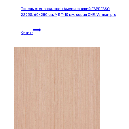
1000
Панель стеновая, шпон Американский ESPRESSO
мм,
2293S, 60х280 см, МДФ 10 мм, серия ONE, Varman.pro
цвет
w1,
Панель
Varman.pro
Купить
стеновая,
шпон
Американский
ESPRESSO
2293S,
60х280
см,
МДФ
10
мм,
серия
ONE,
Varman.pro