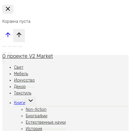
Корзина пуста.
О проекте V2 Market
Свет
Мебель
Искусство
Декор
Текстиль
Переключить
Книги
дочернее
меню
Non-fiction
Биографии
Естественные науки
История