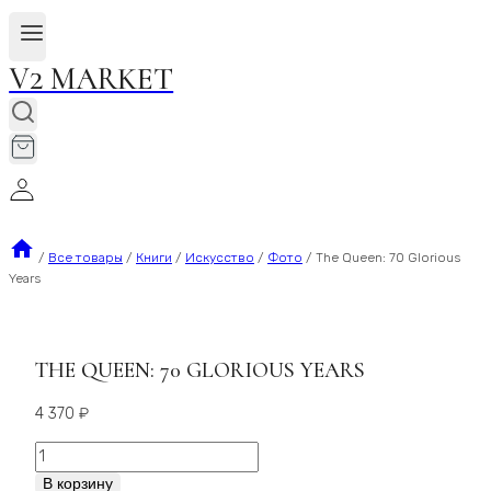
V2 MARKET
/
Все товары
/
Книги
/
Искусство
/
Фото
/
The Queen: 70 Glorious
Years
THE QUEEN: 70 GLORIOUS YEARS
4 370
₽
Количество
The
В корзину