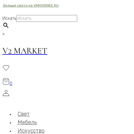
Больше света на VAMVIDNEE.RU
Перейти
к
Искать
содержимому
×
V2 MARKET
0
Свет
Мебель
Искусство