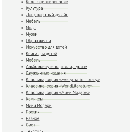
Коллекционирование
Культура
Ландшафтный дизайн
Мебель
Мода
Музеи
Образ жизни
Искусство для детей
Книги для детей
Мебель
Альбомы-путеводители, туризм
Двуязычные издания
Классика, серия «Everyman’s Library»
Классика, серия «WorldLiterature»
Классика, серия «Мини Модэрн»
Комиксы
Мини Модэрн
Поэзия
Разное
Свет
Текстиль