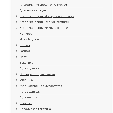
Альбомы-путеводители, туризм
Двуязычные издания
Классика, серия «Everyman’s Library»
Классика, серия «WorldLiterature»
Классика, серия «Мини Модэрн»
Комиксы
Мини Модэрн
Поэзия
Разное
Свет
Текстиль
Путеводители
Словари и справочники
Учебники
Художественная литература
Путеводители
Путешествия
Ремесла
Российская тематика