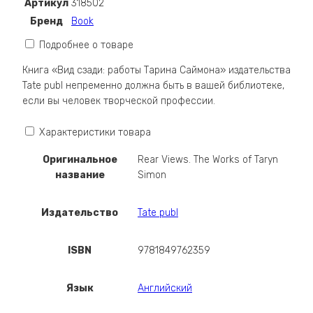
Артикул
318502
The
Бренд
Book
Works
of
Подробнее о товаре
Taryn
Книга «Вид сзади: работы Тарина Саймона» издательства
Simon
Tate publ непременно должна быть в вашей библиотеке,
если вы человек творческой профессии.
Характеристики товара
Оригинальное
Rear Views. The Works of Taryn
название
Simon
Издательство
Tate publ
ISBN
9781849762359
Язык
Английский