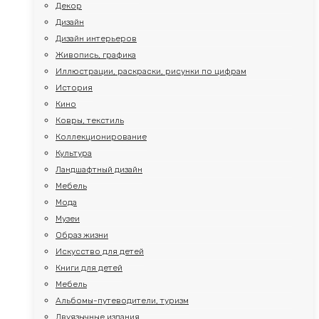
Декор
Дизайн
Дизайн интерьеров
Живопись, графика
Иллюстрации, раскраски, рисунки по цифрам
История
Кино
Ковры, текстиль
Коллекционирование
Культура
Ландшафтный дизайн
Мебель
Мода
Музеи
Образ жизни
Искусство для детей
Книги для детей
Мебель
Альбомы-путеводители, туризм
Двуязычные издания