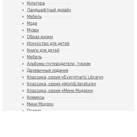
Культура
Ландшафтный дизайн
Мебель
Мода
Музеи
Образ жизни
Искусство для детей
Книги для детей
Мебель
Альбомы-путеводители, туризм
Двуязычные издания
Классика, серия «Everyman’s Library»
Классика, серия «WorldLiterature»
Классика, серия «Мини Модэрн»
Комиксы
Мини Модэрн
Поэзия
Разное
Свет
Текстиль