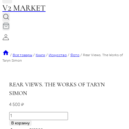
V2 MARKET
/
Все товары
/
Книги
/
Искусство
/
Фото
/
Rear Views. The Works of
Taryn Simon
REAR VIEWS. THE WORKS OF TARYN
SIMON
4 500
₽
Количество
Rear
В корзину
Views.