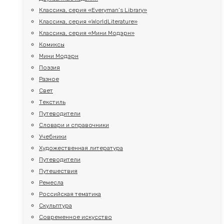
Классика, серия «Everyman’s Library»
Классика, серия «WorldLiterature»
Классика, серия «Мини Модэрн»
Комиксы
Мини Модэрн
Поэзия
Разное
Свет
Текстиль
Путеводители
Словари и справочники
Учебники
Художественная литература
Путеводители
Путешествия
Ремесла
Российская тематика
Скульптура
Современное искусство