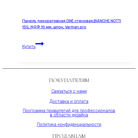
2293S,
60х280
см,
Панель декоративная ONE стеновая,BIANCHE NOTTI
МДФ
15S, МДФ 10 мм, шпон, Varman.pro
10
мм,
Панель
серия
Купить
декоративная
ONE,
ONE
Varman.pro
стеновая,BIANCHE
NOTTI
15S,
ПОКУПАТЕЛЯМ
МДФ
10
Связаться с нами
мм,
Доставка и оплата
шпон,
Varman.pro
Программа привилегий для профессионалов
в области дизайна
Политика конфиденциальности
ПРОДАВЦАМ