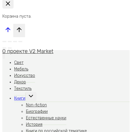
Корзина пуста.
О проекте V2 Market
Свет
Мебель
Искусство
Декор
Текстиль
Переключить
Книги
дочернее
меню
Non-fiction
Биографии
Естественные науки
История
Книги по российской тематике