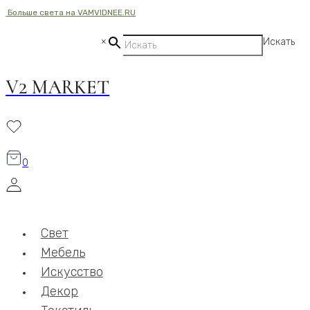
Больше света на VAMVIDNEE.RU
Перейти
к
×
Искать
содержимому
V2 MARKET
0
Свет
Мебель
Искусство
Декор