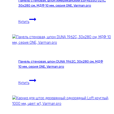
Панель стеновая, шпон Американский ESPRESSO 021С,
30х280 см, МДФ 10 мм, серия ONE, Varman.pro
Панель
Купить
стеновая,
шпон
Американский
ESPRESSO
021С,
30х280
см,
Панель стеновая, шпон DUNA 1962С, 30х280 см, МДФ
МДФ
10 мм, серия ONE, Varman.pro
10
мм,
Панель
серия
Купить
стеновая,
ONE,
шпон
Varman.pro
DUNA
1962С,
30х280
см,