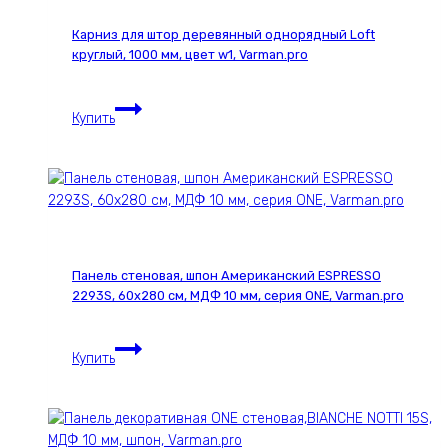
МДФ
Карниз для штор деревянный однорядный Loft
10
круглый, 1000 мм, цвет w1, Varman.pro
мм,
серия
Карниз
ONE,
Купить
для
Varman.pro
штор
деревянный
однорядный
Loft
круглый,
1000
Панель стеновая, шпон Американский ESPRESSO
мм,
2293S, 60х280 см, МДФ 10 мм, серия ONE, Varman.pro
цвет
w1,
Панель
Varman.pro
Купить
стеновая,
шпон
Американский
ESPRESSO