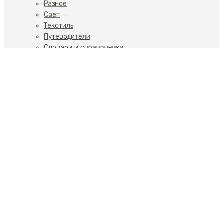
Разное
Свет
Текстиль
Путеводители
Словари и справочники
Учебники
Художественная литература
Путеводители
Путешествия
Ремесла
Российская тематика
Скульптура
Современное искусство
Спорт
Стиль, Образ жизни
Теория искусства
Фото
Ювелирные украшения
Пьесы
Собрания и комплекты
Художественная литература