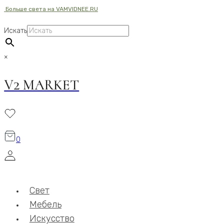
Больше света на VAMVIDNEE.RU
Перейти
к
Искать
содержимому
×
V2 MARKET
0
Свет
Мебель
Искусство