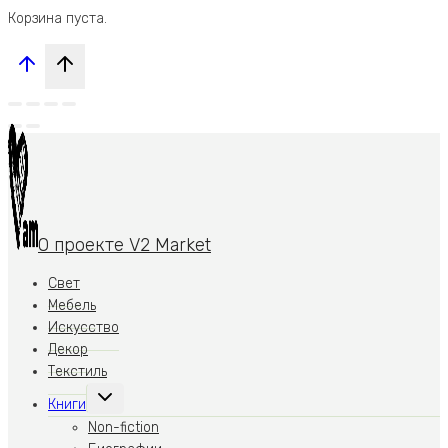
Корзина пуста.
О проекте V2 Market
Свет
Мебель
Искусство
Декор
Текстиль
Переключить
Книги
дочернее
меню
Non-fiction