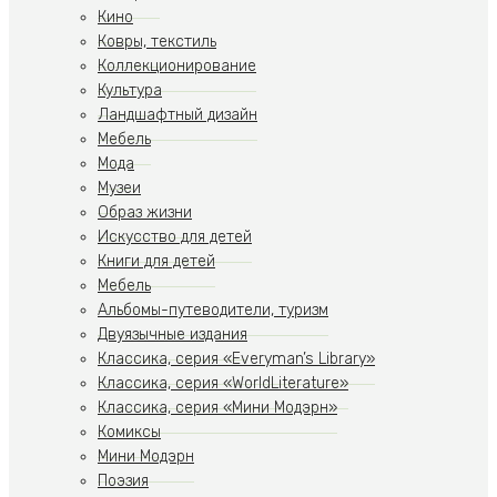
Кино
Ковры, текстиль
Коллекционирование
Культура
Ландшафтный дизайн
Мебель
Мода
Музеи
Образ жизни
Искусство для детей
Книги для детей
Мебель
Альбомы-путеводители, туризм
Двуязычные издания
Классика, серия «Everyman’s Library»
Классика, серия «WorldLiterature»
Классика, серия «Мини Модэрн»
Комиксы
Мини Модэрн
Поэзия