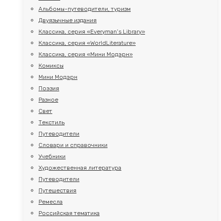
Альбомы-путеводители, туризм
Двуязычные издания
Классика, серия «Everyman’s Library»
Классика, серия «WorldLiterature»
Классика, серия «Мини Модэрн»
Комиксы
Мини Модэрн
Поэзия
Разное
Свет
Текстиль
Путеводители
Словари и справочники
Учебники
Художественная литература
Путеводители
Путешествия
Ремесла
Российская тематика