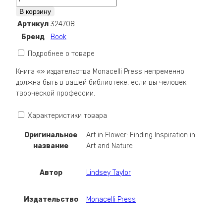
Art
В корзину
in
Артикул
324708
Flower:
Бренд
Book
Finding
Inspiration
Подробнее о товаре
in
Книга «» издательства Monacelli Press непременно
Art
должна быть в вашей библиотеке, если вы человек
and
творческой профессии.
Nature
Характеристики товара
Оригинальное
Art in Flower: Finding Inspiration in
название
Art and Nature
Автор
Lindsey Taylor
Издательство
Monacelli Press