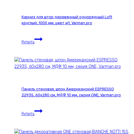
см,
МДФ
Карниз для штор деревянный однорядный Loft
10
круглый, 1000 мм, цвет w1, Varman.pro
мм,
серия
Карниз
ONE,
Купить
для
Varman.pro
штор
деревянный
однорядный
Loft
круглый,
1000
Панель стеновая, шпон Американский ESPRESSO
мм,
2293S, 60х280 см, МДФ 10 мм, серия ONE, Varman.pro
цвет
w1,
Панель
Varman.pro
Купить
стеновая,
шпон
Американский