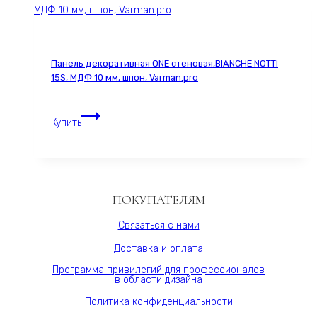
ESPRESSO
2293S,
60х280
см,
Панель декоративная ONE стеновая,BIANCHE NOTTI
МДФ
15S, МДФ 10 мм, шпон, Varman.pro
10
мм,
Панель
серия
Купить
декоративная
ONE,
ONE
Varman.pro
стеновая,BIANCHE
NOTTI
15S,
ПОКУПАТЕЛЯМ
МДФ
10
Связаться с нами
мм,
Доставка и оплата
шпон,
Varman.pro
Программа привилегий для профессионалов
в области дизайна
Политика конфиденциальности