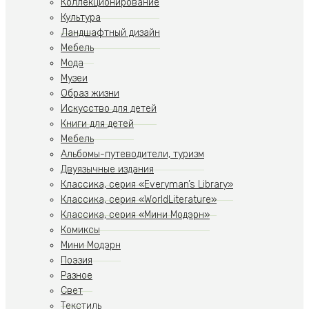
Коллекционирование
Культура
Ландшафтный дизайн
Мебель
Мода
Музеи
Образ жизни
Искусство для детей
Книги для детей
Мебель
Альбомы-путеводители, туризм
Двуязычные издания
Классика, серия «Everyman’s Library»
Классика, серия «WorldLiterature»
Классика, серия «Мини Модэрн»
Комиксы
Мини Модэрн
Поэзия
Разное
Свет
Текстиль