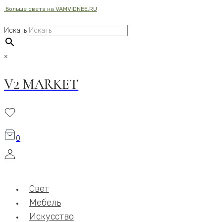
Больше света на VAMVIDNEE.RU
Перейти
к
Искать
содержимому
×
V2 MARKET
0
Свет
Мебель
Искусство