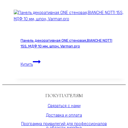
шпон
Американский
ESPRESSO
2293S,
60х280
см,
Панель декоративная ONE стеновая,BIANCHE NOTTI
МДФ
15S, МДФ 10 мм, шпон, Varman.pro
10
мм,
Панель
серия
Купить
декоративная
ONE,
ONE
Varman.pro
стеновая,BIANCHE
NOTTI
15S,
ПОКУПАТЕЛЯМ
МДФ
10
Связаться с нами
мм,
Доставка и оплата
шпон,
Varman.pro
Программа привилегий для профессионалов
в области дизайна