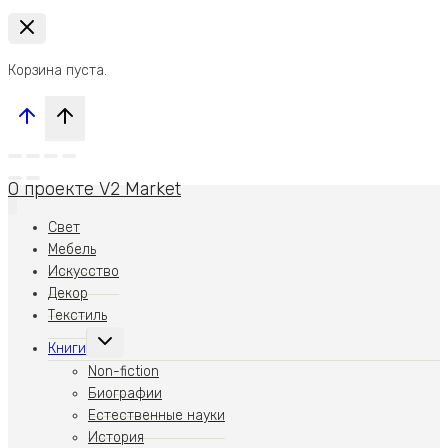
Корзина пуста.
О проекте V2 Market
Свет
Мебель
Искусство
Декор
Текстиль
Переключить
Книги
дочернее
меню
Non-fiction
Биографии
Естественные науки
История