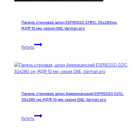
Панель стеновая, шпон ESPRESSO 2781С, 30х280см,
МДФ 10 мм, серия ONE, Varman.pro
Панель
Купить
стеновая,
шпон
ESPRESSO
2781С,
30х280см,
МДФ
10
Панель стеновая, шпон Американский ESPRESSO 021С,
мм,
30х280 см, МДФ 10 мм, серия ONE, Varman.pro
серия
ONE,
Панель
Varman.pro
Купить
стеновая,
шпон