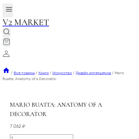
V2 MARKET
/
Все товары
/
Книги
/
Искусство
/
Дизайн интерьеров
/
Mario
Buatta: Anatomy of a Decorator
MARIO BUATTA: ANATOMY OF A
DECORATOR
7 062
₽
Количество