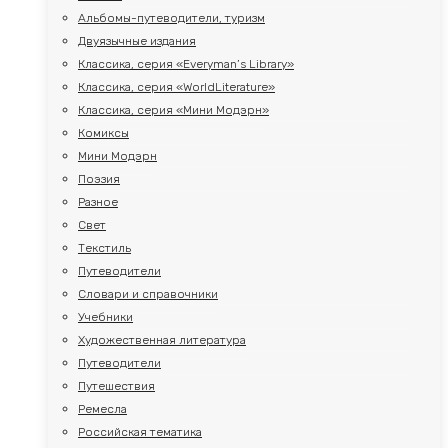
Альбомы-путеводители, туризм
Двуязычные издания
Классика, серия «Everyman’s Library»
Классика, серия «WorldLiterature»
Классика, серия «Мини Модэрн»
Комиксы
Мини Модэрн
Поэзия
Разное
Свет
Текстиль
Путеводители
Словари и справочники
Учебники
Художественная литература
Путеводители
Путешествия
Ремесла
Российская тематика