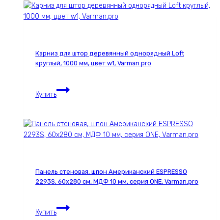
Американский
ESPRESSO
021С,
30х280
см,
Карниз для штор деревянный однорядный Loft
МДФ
круглый, 1000 мм, цвет w1, Varman.pro
10
мм,
Карниз
серия
Купить
для
ONE,
штор
Varman.pro
деревянный
однорядный
Loft
круглый,
1000
Панель стеновая, шпон Американский ESPRESSO
мм,
2293S, 60х280 см, МДФ 10 мм, серия ONE, Varman.pro
цвет
w1,
Панель
Varman.pro
Купить
стеновая,