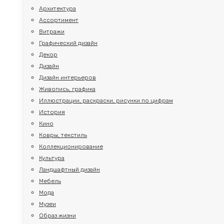
Архитектура
Ассортимент
Витражи
Графический дизайн
Декор
Дизайн
Дизайн интерьеров
Живопись, графика
Иллюстрации, раскраски, рисунки по цифрам
История
Кино
Ковры, текстиль
Коллекционирование
Культура
Ландшафтный дизайн
Мебель
Мода
Музеи
Образ жизни