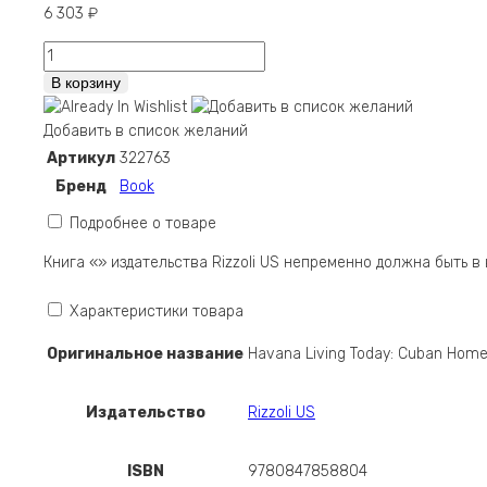
6 303
₽
Количество
Havana
В корзину
Living
Today:
Добавить в список желаний
Cuban
Артикул
322763
Home
Бренд
Book
Style
Now
Подробнее о товаре
Книга «» издательства Rizzoli US непременно должна быть 
Характеристики товара
Оригинальное название
Havana Living Today: Cuban Home
Издательство
Rizzoli US
ISBN
9780847858804