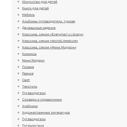
Искусство для детей
Книги для детей
Мебель
Альбомы-путеводители, туризм
Двуязычные издания
Классика, серия «Everyman’s Library»
Классика, серия «WorldLiterature»
Классика, серия «Мини Модэрн»
Комиксы
Мини Модэрн
Поэзия
Разное
Свет
Текстиль
Путеводители
Словари и справочники
Учебники
Художественная литература
Путеводители
Путешествия