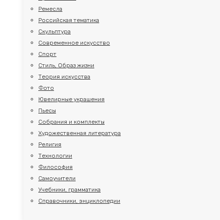
Ремесла
Российская тематика
Скульптура
Современное искусство
Спорт
Стиль, Образ жизни
Теория искусства
Фото
Ювелирные украшения
Пьесы
Собрания и комплекты
Художественная литература
Религия
Технологии
Философия
Самоучители
Учебники, грамматика
Справочники, энциклопедии