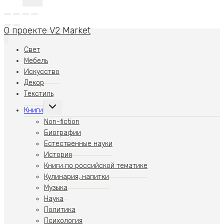
О проекте V2 Market
Свет
Мебель
Искусство
Декор
Текстиль
Переключить
Книги
дочернее
меню
Non-fiction
Биографии
Естественные науки
История
Книги по российской тематике
Кулинария, напитки
Музыка
Наука
Политика
Психология