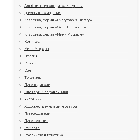
Альбомы-путеводители, туризм
Двуязычные издания
Классика, серия «Everyman’s Library»
Классика, серия «WorldLiterature»
Классика, серия «Мини Модэрн»
Комиксы
Мини Модэрн
Поэзия
Разное
Свет
Текстиль
Путеводители
Словари и справочники
Учебники
Художественная литература
Путеводители
Путешествия
Ремесла
Российская тематика