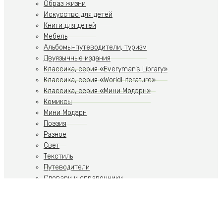
Образ жизни
Искусство для детей
Книги для детей
Мебель
Альбомы-путеводители, туризм
Двуязычные издания
Классика, серия «Everyman’s Library»
Классика, серия «WorldLiterature»
Классика, серия «Мини Модэрн»
Комиксы
Мини Модэрн
Поэзия
Разное
Свет
Текстиль
Путеводители
Словари и справочники
Учебники
Художественная литература
Путеводители
Путешествия