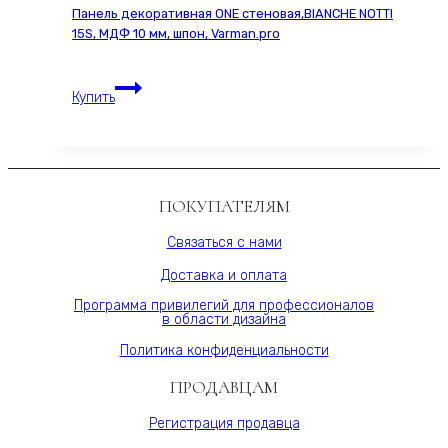
Панель декоративная ONE стеновая,BIANCHE NOTTI
МДФ
15S, МДФ 10 мм, шпон, Varman.pro
10
мм,
Панель
серия
Купить
декоративная
ONE,
ONE
Varman.pro
стеновая,BIANCHE
NOTTI
15S,
ПОКУПАТЕЛЯМ
МДФ
10
Связаться с нами
мм,
Доставка и оплата
шпон,
Varman.pro
Программа привилегий для профессионалов
в области дизайна
Политика конфиденциальности
ПРОДАВЦАМ
Регистрация продавца