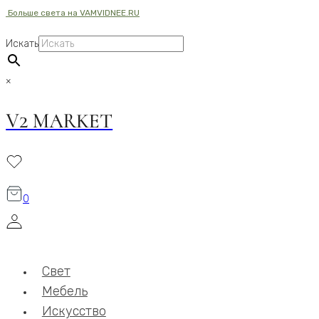
Больше света на VAMVIDNEE.RU
Перейти
к
Искать
содержимому
×
V2 MARKET
0
Свет
Мебель
Искусство