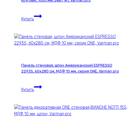
круглый, 1000 мм, цвет w1, Varman.pro
мм,
серия
Карниз
ONE,
Купить
для
Varman.pro
штор
деревянный
однорядный
Loft
круглый,
1000
Панель стеновая, шпон Американский ESPRESSO
мм,
2293S, 60х280 см, МДФ 10 мм, серия ONE, Varman.pro
цвет
w1,
Панель
Varman.pro
Купить
стеновая,
шпон
Американский
ESPRESSO
2293S,
60х280
см,