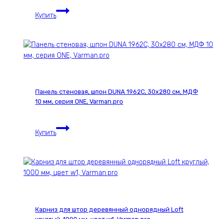
Панель
Купить
стеновая,
шпон
Американский
ESPRESSO
021С,
30х280
см,
Панель стеновая, шпон DUNA 1962С, 30х280 см, МДФ
МДФ
10 мм, серия ONE, Varman.pro
10
мм,
Панель
серия
Купить
стеновая,
ONE,
шпон
Varman.pro
DUNA
1962С,
30х280
см,
МДФ
Карниз для штор деревянный однорядный Loft
10