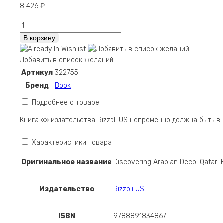
8 426
₽
Количество
Discovering
В корзину
Arabian
Deco:
Добавить в список желаний
Qatari
Артикул
322755
Early
Бренд
Book
Modern
Architecture
Подробнее о товаре
Книга «» издательства Rizzoli US непременно должна быть 
Характеристики товара
Оригинальное название
Discovering Arabian Deco: Qatari 
Издательство
Rizzoli US
ISBN
9788891834867