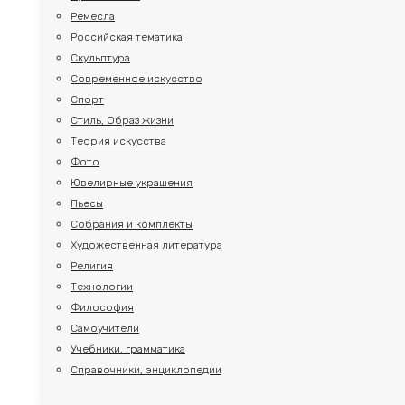
Ремесла
Российская тематика
Скульптура
Современное искусство
Спорт
Стиль, Образ жизни
Теория искусства
Фото
Ювелирные украшения
Пьесы
НЕ СУД
Собрания и комплекты
У НА
Художественная литература
Религия
ОТКРЫТИ
Технологии
ЧТОБ Д
Философия
Самоучители
Учебники, грамматика
Email
*
Справочники, энциклопедии