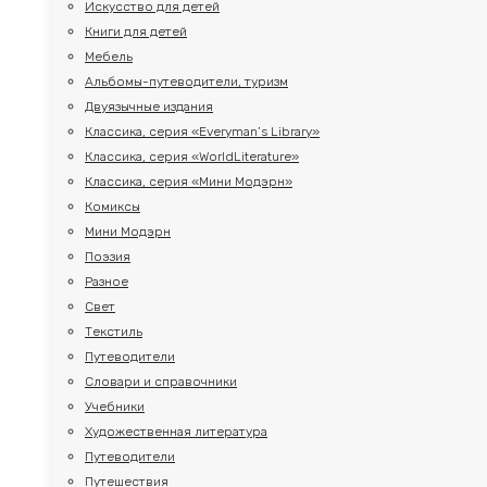
Искусство для детей
Книги для детей
Мебель
Альбомы-путеводители, туризм
Двуязычные издания
Классика, серия «Everyman’s Library»
Классика, серия «WorldLiterature»
Классика, серия «Мини Модэрн»
Комиксы
Мини Модэрн
Поэзия
Разное
Свет
Текстиль
Путеводители
Словари и справочники
Учебники
Художественная литература
Путеводители
Путешествия