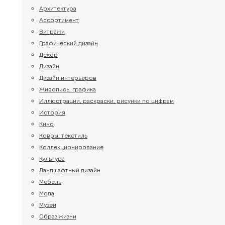
Архитектура
Ассортимент
Витражи
Графический дизайн
Декор
Дизайн
Дизайн интерьеров
Живопись, графика
Иллюстрации, раскраски, рисунки по цифрам
История
Кино
Ковры, текстиль
Коллекционирование
Культура
Ландшафтный дизайн
Мебель
Мода
Музеи
Образ жизни