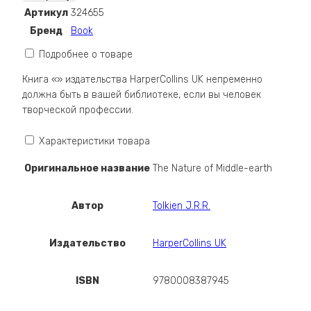
Nature
Артикул
324655
of
Бренд
Book
Middle-
earth
Подробнее о товаре
Книга «» издательства HarperCollins UK непременно
должна быть в вашей библиотеке, если вы человек
творческой профессии.
Характеристики товара
Оригинальное название
The Nature of Middle-earth
Автор
Tolkien J.R.R.
Издательство
HarperCollins UK
ISBN
9780008387945