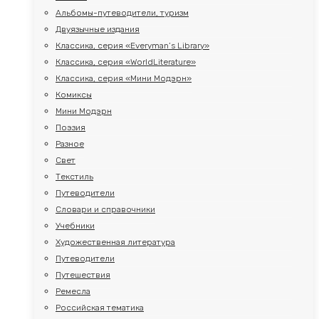
Альбомы-путеводители, туризм
Двуязычные издания
Классика, серия «Everyman’s Library»
Классика, серия «WorldLiterature»
Классика, серия «Мини Модэрн»
Комиксы
Мини Модэрн
Поэзия
Разное
Свет
Текстиль
Путеводители
Словари и справочники
Учебники
Художественная литература
Путеводители
Путешествия
Ремесла
Российская тематика