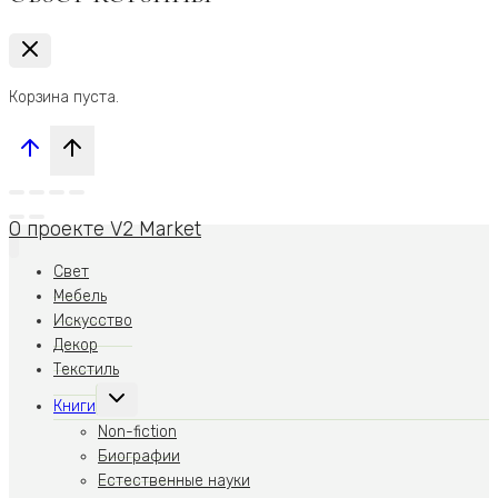
Корзина пуста.
О проекте V2 Market
Свет
Мебель
Искусство
Декор
Текстиль
Переключить
Книги
дочернее
меню
Non-fiction
Биографии
Естественные науки