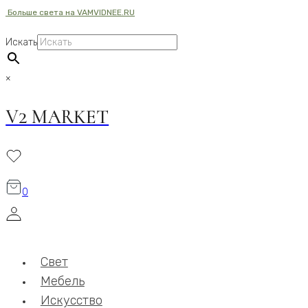
Больше света на VAMVIDNEE.RU
Перейти
к
Искать
содержимому
×
V2 MARKET
0
Свет
Мебель
Искусство