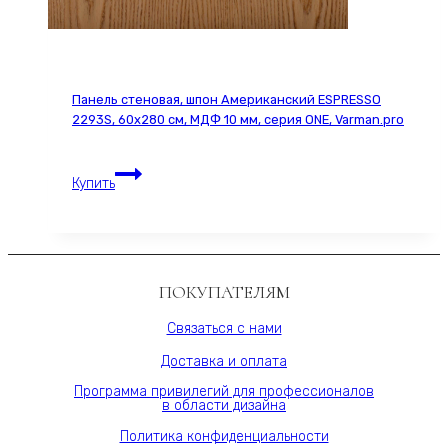
Панель стеновая, шпон Американский ESPRESSO
2293S, 60х280 см, МДФ 10 мм, серия ONE, Varman.pro
Панель
Купить
стеновая,
шпон
Американский
ESPRESSO
2293S,
ПОКУПАТЕЛЯМ
60х280
см,
Связаться с нами
МДФ
Доставка и оплата
10
мм,
Программа привилегий для профессионалов
в области дизайна
серия
ONE,
Политика конфиденциальности