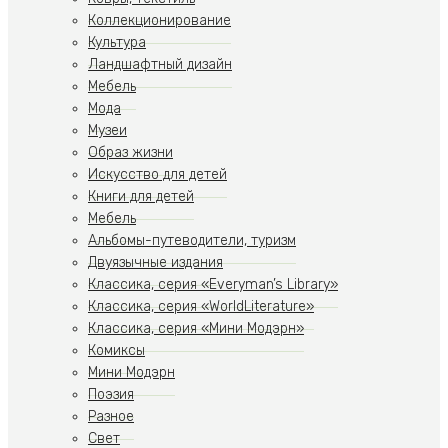
Коллекционирование
Культура
Ландшафтный дизайн
Мебель
Мода
Музеи
Образ жизни
Искусство для детей
Книги для детей
Мебель
Альбомы-путеводители, туризм
Двуязычные издания
Классика, серия «Everyman’s Library»
Классика, серия «WorldLiterature»
Классика, серия «Мини Модэрн»
Комиксы
Мини Модэрн
Поэзия
Разное
Свет