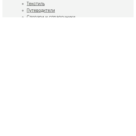
Текстиль
Путеводители
Словари и справочники
Учебники
Художественная литература
Путеводители
Путешествия
Ремесла
Российская тематика
Скульптура
Современное искусство
Спорт
Стиль, Образ жизни
Теория искусства
Фото
Ювелирные украшения
Пьесы
Собрания и комплекты
Художественная литература
Религия