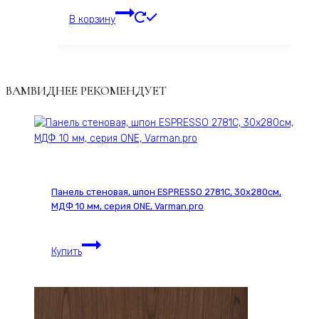
В корзину
ВАМВИДНЕЕ РЕКОМЕНДУЕТ
Панель стеновая, шпон ESPRESSO 2781С, 30х280см,
МДФ 10 мм, серия ONE, Varman.pro
Панель
Купить
стеновая,
шпон
ESPRESSO
2781С,