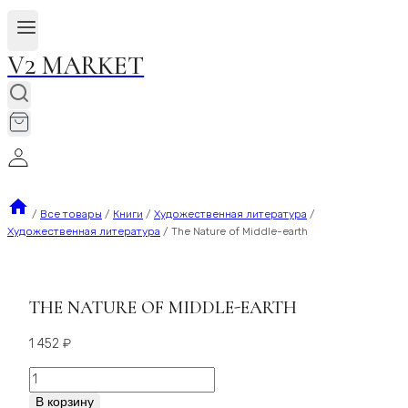
V2 MARKET
/
Все товары
/
Книги
/
Художественная литература
/
Художественная литература
/
The Nature of Middle-earth
THE NATURE OF MIDDLE-EARTH
1 452
₽
Количество
The
В корзину