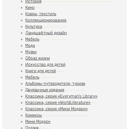
История
Кино
Ковры, текстиль
Коллекционирование
Культура
Ландшафтный дизайн
Мебель
Мода
Музеи
Образ жизни
Искусство для детей
Книги для детей
Мебель
Альбомы-путеводители, туризм
Двуязычные издания
Классика, серия «Everyman’s Library»
Классика, серия «WorldLiterature»
Классика, серия «Мини Модэрн»
Комиксы
Мини Модэрн
Поэзия