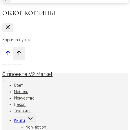
ОБЗОР КОРЗИНЫ
Корзина пуста.
О проекте V2 Market
Свет
Мебель
Искусство
Декор
Текстиль
Переключить
Книги
дочернее
меню
Non-fiction