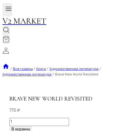
V2 MARKET
/
Все товары
/
Книги
/
Художественная литература
/
Художественная литература
/
Brave New World Revisited
BRAVE NEW WORLD REVISITED
770
₽
Количество
Brave
В корзину