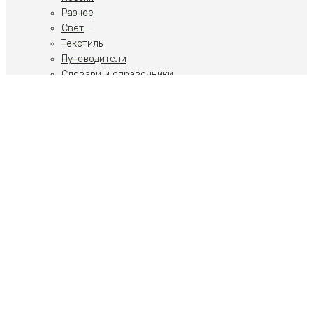
Разное
Свет
Текстиль
Путеводители
Словари и справочники
Учебники
Художественная литература
Путеводители
Путешествия
Ремесла
Российская тематика
Скульптура
Современное искусство
Спорт
Стиль, Образ жизни
Теория искусства
Фото
Ювелирные украшения
Пьесы
Собрания и комплекты