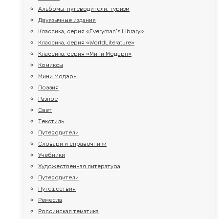
Альбомы-путеводители, туризм
Двуязычные издания
Классика, серия «Everyman’s Library»
Классика, серия «WorldLiterature»
Классика, серия «Мини Модэрн»
Комиксы
Мини Модэрн
Поэзия
Разное
Свет
Текстиль
Путеводители
Словари и справочники
Учебники
Художественная литература
Путеводители
Путешествия
Ремесла
Российская тематика