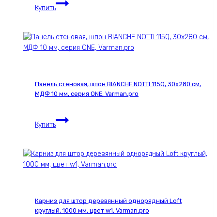
Панель
Купить
стеновая,
шпон
DUNA
1962С,
30х280
см,
МДФ
Панель стеновая, шпон BIANCHE NOTTI 115Q, 30х280 см,
10
МДФ 10 мм, серия ONE, Varman.pro
мм,
серия
Панель
ONE,
Купить
стеновая,
Varman.pro
шпон
BIANCHE
NOTTI
115Q,
30х280
см,
Карниз для штор деревянный однорядный Loft
МДФ
круглый, 1000 мм, цвет w1, Varman.pro
10