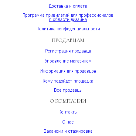
МДФ
Доставка и оплата
10
мм,
Программа привилегий для профессионалов
в области дизайна
серия
ONE,
Политика конфиденциальности
Varman.pro
ПРОДАВЦАМ
Регистрация продавца
Управление магазином
Информация для продавцов
Кому подойдет площадка
Все продавцы
О КОМПАНИИ
Контакты
О нас
Вакансии и стажировка