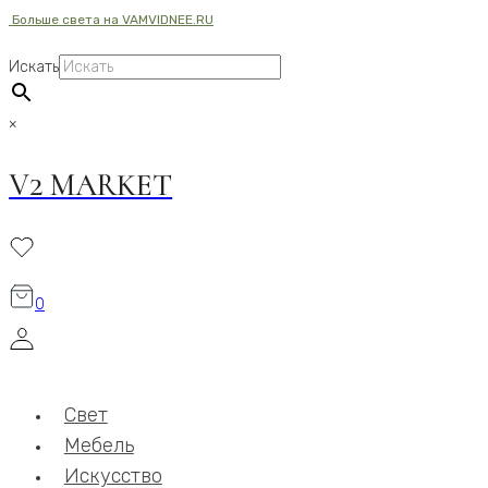
Больше света на VAMVIDNEE.RU
Перейти
к
Искать
содержимому
×
V2 MARKET
0
Свет
Мебель
Искусство