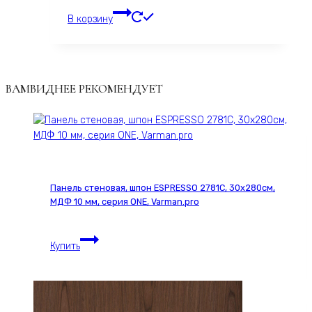
В корзину
ВАМВИДНЕЕ РЕКОМЕНДУЕТ
Панель стеновая, шпон ESPRESSO 2781С, 30х280см,
МДФ 10 мм, серия ONE, Varman.pro
Панель
Купить
стеновая,
шпон
ESPRESSO
2781С,