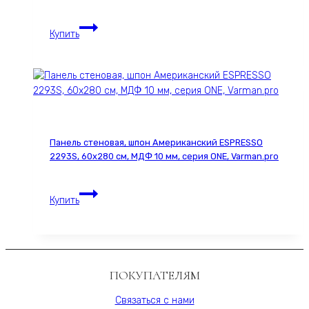
мм,
Карниз
серия
Купить
для
ONE,
штор
Varman.pro
деревянный
однорядный
Loft
круглый,
1000
Панель стеновая, шпон Американский ESPRESSO
мм,
2293S, 60х280 см, МДФ 10 мм, серия ONE, Varman.pro
цвет
w1,
Панель
Varman.pro
Купить
стеновая,
шпон
Американский
ESPRESSO
2293S,
ПОКУПАТЕЛЯМ
60х280
см,
Связаться с нами