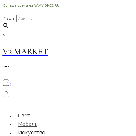
Больше света на VAMVIDNEE.RU
Перейти
к
Искать
содержимому
×
V2 MARKET
0
Свет
Мебель
Искусство