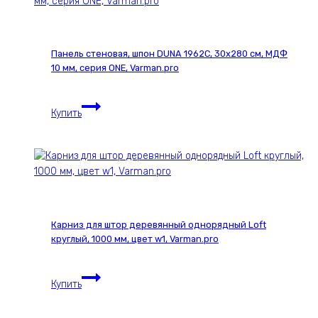
021С,
30х280
см,
Панель стеновая, шпон DUNA 1962С, 30х280 см, МДФ
МДФ
10 мм, серия ONE, Varman.pro
10
мм,
Панель
серия
Купить
стеновая,
ONE,
шпон
Varman.pro
DUNA
1962С,
30х280
см,
МДФ
Карниз для штор деревянный однорядный Loft
10
круглый, 1000 мм, цвет w1, Varman.pro
мм,
серия
Карниз
ONE,
Купить
для
Varman.pro
штор