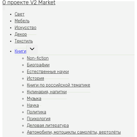
О проекте V2 Market
Свет
Мебель
Искусство
Декор
Текстиль
Переключить
Книги
дочернее
меню
Non-fiction
Биографии
Естественные науки
История
Книги по российской тематике
Кулинария, напитки
Музыка
Наука
Политика
Психология
Деловая литература
Автомобили, мотоциклы самолёты, вертолёты