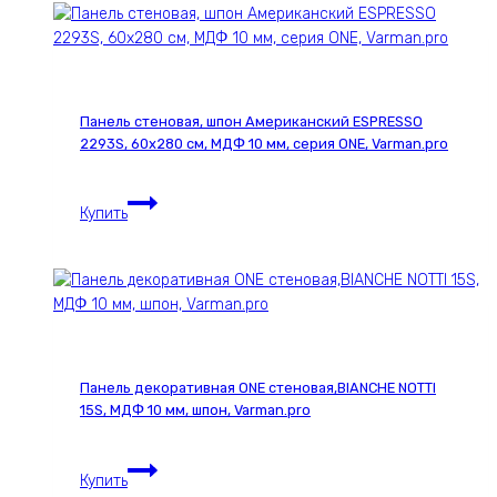
деревянный
однорядный
Loft
круглый,
1000
Панель стеновая, шпон Американский ESPRESSO
мм,
2293S, 60х280 см, МДФ 10 мм, серия ONE, Varman.pro
цвет
w1,
Панель
Varman.pro
Купить
стеновая,
шпон
Американский
ESPRESSO
2293S,
60х280
см,
Панель декоративная ONE стеновая,BIANCHE NOTTI
МДФ
15S, МДФ 10 мм, шпон, Varman.pro
10
мм,
Панель
серия
Купить
декоративная
ONE,