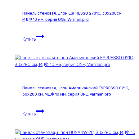
Панель стеновая, шпон ESPRESSO 2781С, 30х280см,
МДФ 10 мм, серия ONE, Varman.pro
Панель
Купить
стеновая,
шпон
ESPRESSO
2781С,
30х280см,
МДФ
10
Панель стеновая, шпон Американский ESPRESSO 021С,
мм,
30х280 см, МДФ 10 мм, серия ONE, Varman.pro
серия
ONE,
Панель
Varman.pro
Купить
стеновая,
шпон
Американский
ESPRESSO