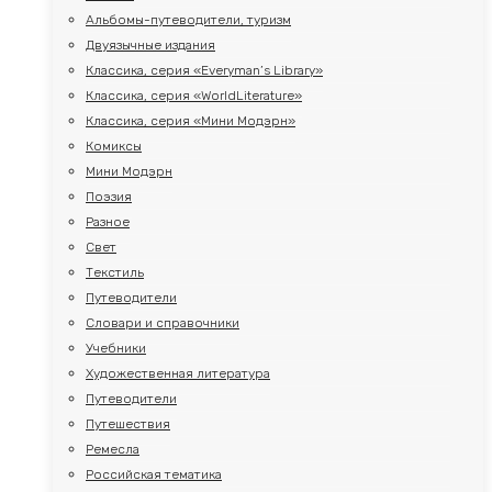
Альбомы-путеводители, туризм
Двуязычные издания
Классика, серия «Everyman’s Library»
Классика, серия «WorldLiterature»
Классика, серия «Мини Модэрн»
Комиксы
Мини Модэрн
Поэзия
Разное
Свет
Текстиль
Путеводители
Словари и справочники
Учебники
Художественная литература
Путеводители
Путешествия
Ремесла
Российская тематика