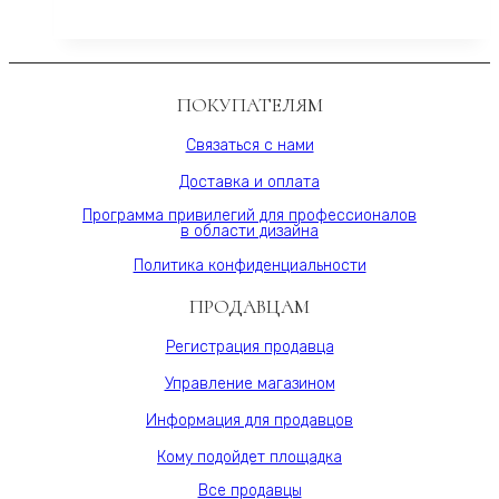
ONE
Varman.pro
стеновая,BIANCHE
NOTTI
15S,
ПОКУПАТЕЛЯМ
МДФ
10
Связаться с нами
мм,
Доставка и оплата
шпон,
Varman.pro
Программа привилегий для профессионалов
в области дизайна
Политика конфиденциальности
ПРОДАВЦАМ
Регистрация продавца
Управление магазином
Информация для продавцов
Кому подойдет площадка
Все продавцы