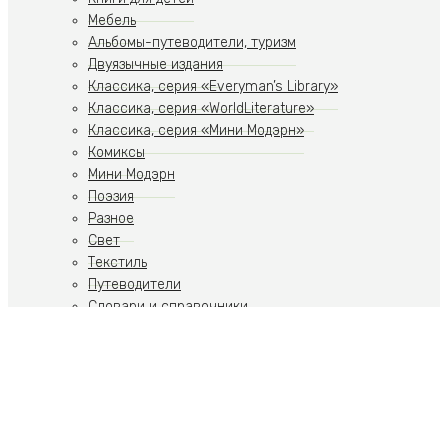
Мебель
Альбомы-путеводители, туризм
Двуязычные издания
Классика, серия «Everyman’s Library»
Классика, серия «WorldLiterature»
Классика, серия «Мини Модэрн»
Комиксы
Мини Модэрн
Поэзия
Разное
Свет
Текстиль
Путеводители
Словари и справочники
Учебники
Художественная литература
Путеводители
Путешествия
Ремесла
Российская тематика